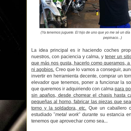
(Ya tenemos juguete. El hijo de uno que yo me sé un día 
pepinaco...)
La idea principal es ir haciendo coches pro
nuestros, con paciencia y calma, y
tener un sit
que más nos gusta, hacerlo como queramos, a n
ni agobios.
Creo que lo vamos a conseguir, aun
invertir en herramienta decente, comprar un tor
elevador que tenemos, poner a funcionar la s
que queremos ir adquiriendo con calma
para po
sin apaños, desde chorrear el chasis hasta c
pequeñas al horno, fabricar las piezas que s
torno y la soldadora, etc.
Que un caballero o
estudiado "
metal work
" durante su estancia e
tenemos que aprovechar como sea...