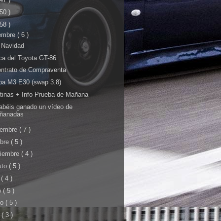
 50 )
 58 )
iembre
( 6 )
z Navidad
ca del Toyota GT-86
ontrato de Compraventa
ba M3 E30 (swap 3.8)
tinas + Info Prueba de Mañana
abéis ganado un vídeo de
ñanadas
iembre
( 7 )
ubre
( 5 )
tiembre
( 4 )
sto
( 5 )
o
( 4 )
o
( 5 )
yo
( 5 )
l
( 3 )