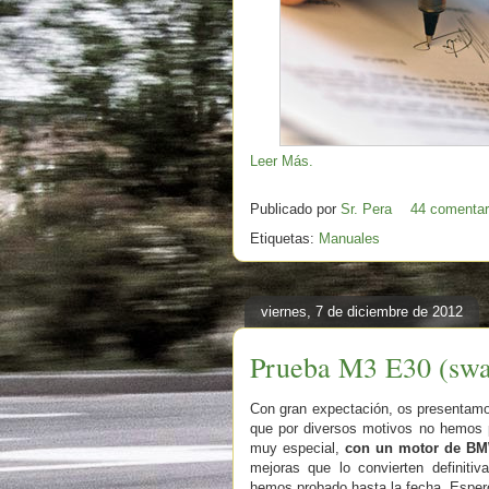
Leer Más.
Publicado por
Sr. Pera
44 comentar
Etiquetas:
Manuales
viernes, 7 de diciembre de 2012
Prueba M3 E30 (swa
Con gran expectación, os presentamo
que por diversos motivos no hemos 
muy especial,
con un motor de BMW
mejoras que lo convierten definit
hemos probado hasta la fecha. Espero