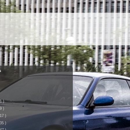
s
 1 )
 9 )
 17 )
 35 )
 47 )