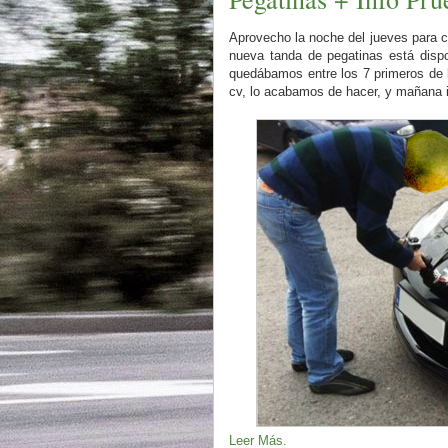
Aprovecho la noche del jueves para 
nueva tanda de pegatinas está disp
quedábamos entre los 7 primeros de 
cv, lo acabamos de hacer, y mañana i
Leer Más.