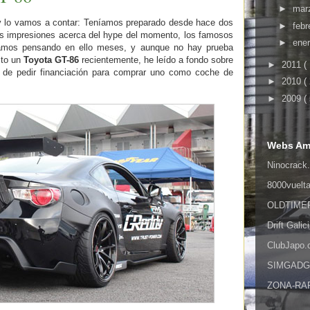
►
mar
y lo vamos a contar: Teníamos preparado desde hace dos
►
febr
as impresiones acerca del hype del momento, los famosos
►
ene
amos pensando en ello meses, y aunque no hay prueba
sto un
Toyota GT-86
recientemente, he leído a fondo sobre
►
2011
(
 de pedir financiación para comprar uno como coche de
►
2010
(
►
2009
(
Webs Am
Ninocrack.
8000vuelt
OLDTIMER,
Drift Galic
ClubJapo
SIMGADGET
ZONA-RAPI