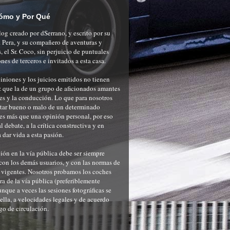
ómo y Por Qué
og creado por dSerrano, y escrito por su
r. Pera, y su compañero de aventuras y
, el Sr. Coco, sin perjuicio de puntuales
nes de terceros e invitados a esta casa.
iniones y los juicios emitidos no tienen
 que la de un grupo de aficionados amantes
es y la conducción. Lo que para nosotros
ltar bueno o malo de un determinado
es más que una opinión personal, por eso
 debate, a la crítica constructiva y en
a dar vida a esta pasión.
ón en la vía pública debe ser siempre
con los demás usuarios, y con las normas de
 vigentes. Nosotros probamos los coches
ra de la vía pública (preferiblemente
unque a veces las sesiones fotográficas se
 ella, a velocidades legales y de acuerdo
go de circulación.