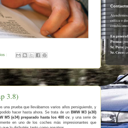
Contact
Atendemos c
crítica o d
conducimos
En general
Prensa:
pre
Sr. Pera:
pe
Sr. Coco:
c
ios :
p 3.8)
s una prueba que llevábamos varios años persiguiendo, y
podido hacer hasta ahora. Se trata de un
BMW M3 (e30)
 M5 (e34) preparado hasta los 400 cv
, y una serie de
ivamente en uno de los coches más impresionantes que
 que lo disfrutéis tanto como nosotros.