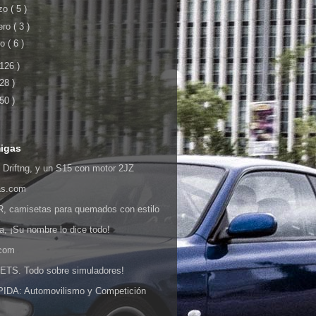
zo
( 5 )
ero
( 3 )
ro
( 6 )
 126 )
 28 )
 50 )
igas
 Driftng, y un S15 con motor 2JZ
as.com
 camisetas para quemados con estilo
ia, ¡Su nombre lo dice todo!
.com
S. Todo sobre simuladores!
DA: Automovilismo y Competición