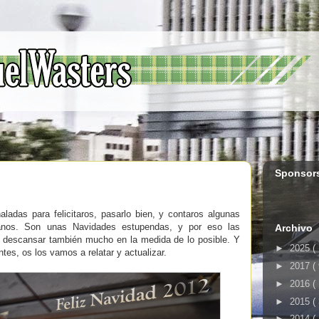
Sponsor
adas para felicitaros, pasarlo bien, y contaros algunas
anos. Son unas Navidades estupendas, y por eso las
Archivo
 descansar también mucho en la medida de lo posible. Y
►
2025
(
es, os los vamos a relatar y actualizar.
►
2017
(
►
2016
(
►
2015
(
►
2014
(