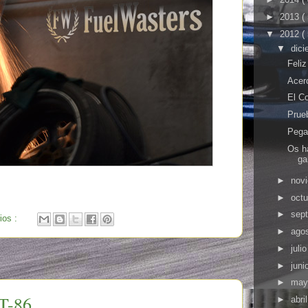
►
2013
(
▼
2012
(
▼
dic
Feli
Acer
El C
Prue
Pega
Os h
ga
►
nov
►
oct
►
sep
ios :
►
ago
►
juli
►
juni
►
ma
T-86
►
abri