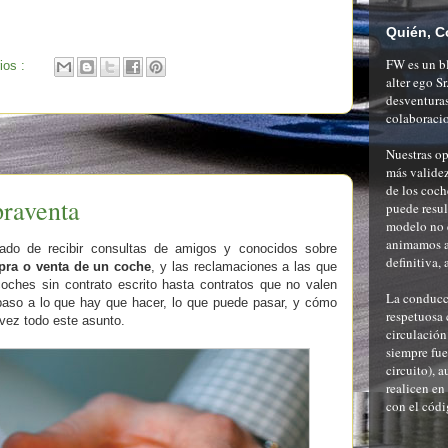
Quién, C
FW es un bl
ios :
alter ego S
desventuras
colaboracio
Nuestras op
más validez
de los coch
raventa
puede resu
modelo no 
animamos al
do de recibir consultas de amigos y conocidos sobre
definitiva, 
pra o venta de un coche
, y las reclamaciones a las que
ches sin contrato escrito hasta contratos que no valen
La conducci
aso a lo que hay que hacer, lo que puede pasar, y cómo
respetuosa 
 vez todo este asunto.
circulación
siempre fue
circuito), a
realicen en
con el códi