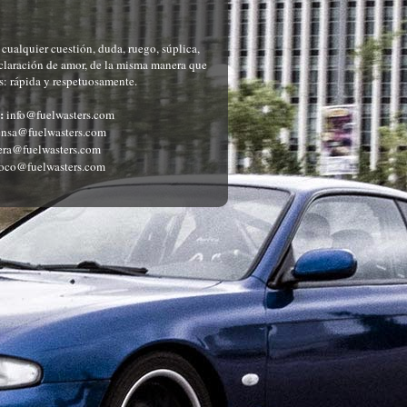
o
ualquier cuestión, duda, ruego, súplica,
eclaración de amor, de la misma manera que
: rápida y respetuosamente.
:
info@fuelwasters.com
nsa@fuelwasters.com
ra@fuelwasters.com
oco@fuelwasters.com