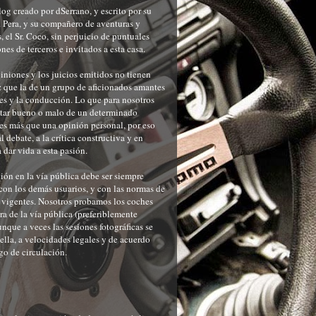
og creado por dSerrano, y escrito por su
r. Pera, y su compañero de aventuras y
, el Sr. Coco, sin perjuicio de puntuales
nes de terceros e invitados a esta casa.
iniones y los juicios emitidos no tienen
 que la de un grupo de aficionados amantes
es y la conducción. Lo que para nosotros
ltar bueno o malo de un determinado
es más que una opinión personal, por eso
 debate, a la crítica constructiva y en
a dar vida a esta pasión.
ón en la vía pública debe ser siempre
con los demás usuarios, y con las normas de
 vigentes. Nosotros probamos los coches
ra de la vía pública (preferiblemente
unque a veces las sesiones fotográficas se
 ella, a velocidades legales y de acuerdo
go de circulación.
o