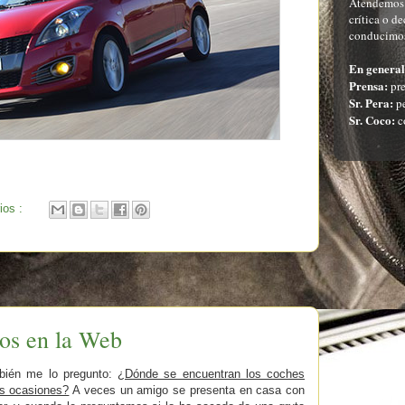
Atendemos c
crítica o d
conducimos
En general
Prensa:
pre
Sr. Pera:
pe
Sr. Coco:
c
ios :
os en la Web
bién me lo pregunto:
¿Dónde se encuentran los coches
s ocasiones?
A veces un amigo se presenta en casa con