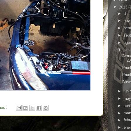
▼
2013
(
►
dic
►
nov
►
oct
►
sep
►
ago
▼
juli
Actu
20
Prue
Prue
Busc
►
juni
►
ma
►
abri
ios :
►
mar
►
febr
►
ene