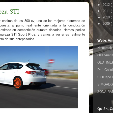
►
2012
(
eza STI
►
2011
(
►
2010
(
r encima de los 300 cv, uno de los mejores sistemas de
►
2009
(
 puesta a punto realmente orientada a la conducción
exitoso en competición durante décadas. Hemos podido
mpreza STI Sport Plus
, y vamos a ver si es realmente
ero de sus antepasados.
Webs Am
Ninocrack.
8000vuelt
OLDTIMER,
Drift Galic
ClubJapo
SIMGADGET
ZONA-RAPI
Quién, C