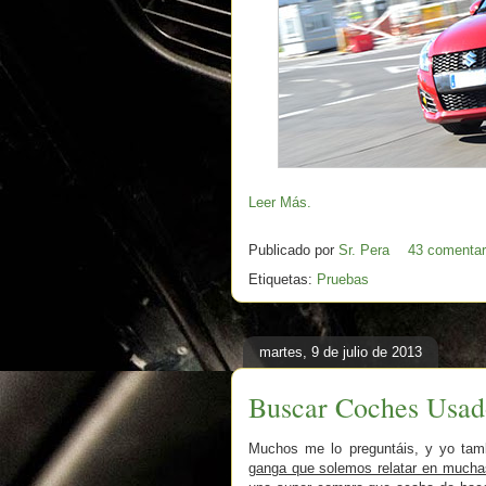
Leer Más.
Publicado por
Sr. Pera
43 comentar
Etiquetas:
Pruebas
martes, 9 de julio de 2013
Buscar Coches Usad
Muchos me lo preguntáis, y yo tam
ganga que solemos relatar en mucha