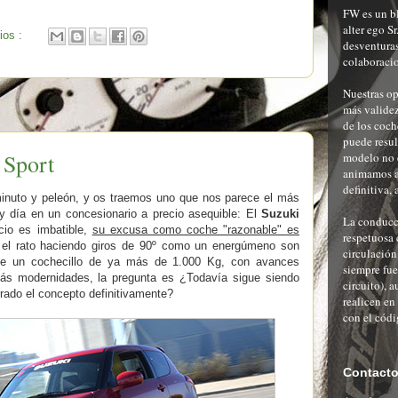
FW es un bl
alter ego S
ios :
desventuras
colaboracio
Nuestras op
más validez
de los coch
puede resu
 Sport
modelo no 
animamos al
definitiva, 
minuto y peleón, y os traemos uno que nos parece el más
 día en un concesionario a precio asequible: El
Suzuki
La conducci
ecio es imbatible,
su excusa como coche "razonable" es
respetuosa 
 el rato haciendo giros de 90º como un energúmeno son
circulación
de un cochecillo de ya más de 1.000 Kg, con avances
siempre fue
más modernidades, la pregunta es ¿Todavía sigue siendo
circuito), a
rado el concepto definitivamente?
realicen en
con el códi
Contact