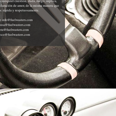
ualquier cuestión, duda, ruego, súplica,
eclaración de amor, de la misma manera que
: rápida y respetuosamente.
:
info@fuelwasters.com
nsa@fuelwasters.com
ra@fuelwasters.com
oco@fuelwasters.com