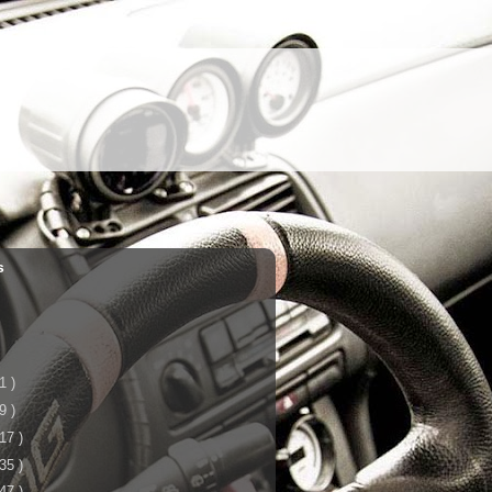
s
 1 )
 9 )
 17 )
 35 )
 47 )