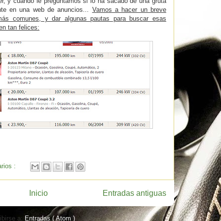
, y cuando le preguntamos si lo ha sacado de una gruta
nte en una web de anuncios...
Vamos a hacer un breve
s comunes, y dar algunas pautas para buscar esas
n tan felices:
rios :
Inicio
Entradas antiguas
ibirse a:
Entradas ( Atom )