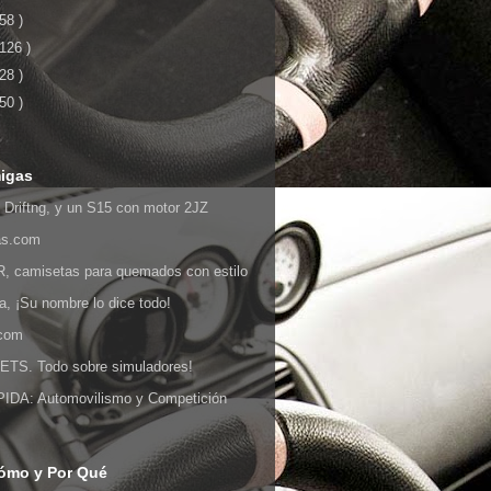
 58 )
 126 )
 28 )
 50 )
igas
 Driftng, y un S15 con motor 2JZ
as.com
 camisetas para quemados con estilo
ia, ¡Su nombre lo dice todo!
.com
S. Todo sobre simuladores!
DA: Automovilismo y Competición
ómo y Por Qué