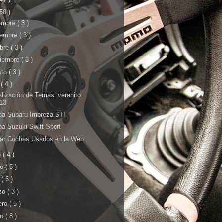
 50 )
iembre
( 3 )
iembre
( 3 )
ubre
( 3 )
tiembre
( 3 )
sto
( 3 )
o
( 4 )
alización de Temas, veranito
13
ba Subaru Impreza STI
ba Suzuki Swift Sport
ar Coches Usados en la Web
o
( 4 )
yo
( 5 )
l
( 6 )
zo
( 3 )
ero
( 5 )
ro
( 8 )