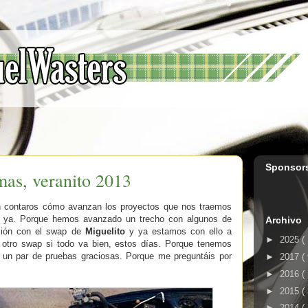
Sponsor
mas, veranito 2013
n contaros cómo avanzan los proyectos que nos traemos
 ya. Porque hemos avanzado un trecho con algunos de
Archivo
ación con el swap de
Miguelito
y ya estamos con ello a
►
2025
(
otro swap si todo va bien, estos días. Porque tenemos
 un par de pruebas graciosas. Porque me preguntáis por
►
2017
(
.
►
2016
(
►
2015
(
►
2014
(