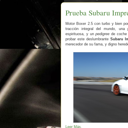
Prueba Subaru Impr
Motor Boxer 2.5 con turbo y bien po
tracción integral del mundo, una
espirituosa, y un
pedigree
de coche 
probar este deslumbrante
Subaru I
merecedor de su fama, y digno hered
Leer Más.