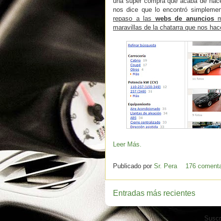
una super compra que acaba de hacer
nos dice que lo encontró simpleme
repaso a las
webs de anuncios
má
maravillas de la chatarra que nos hace
Leer Más.
Publicado por
Sr. Pera
176 comenta
Entradas más recientes
Suscr