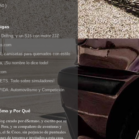
 50 )
igas
 Driftng, y un S15 con motor 2JZ
as.com
 camisetas para quemados con estilo
ia, ¡Su nombre lo dice todo!
.com
S. Todo sobre simuladores!
DA: Automovilismo y Competición
ómo y Por Qué
og creado por dSerrano, y escrito por su
r. Pera, y su compañero de aventuras y
, el Sr. Coco, sin perjuicio de puntuales
nes de terceros e invitados a esta casa.