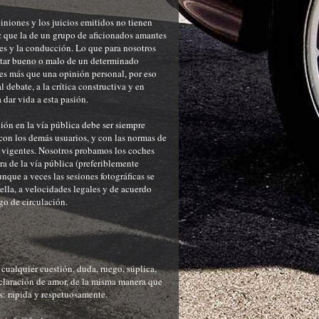
iniones y los juicios emitidos no tienen
 que la de un grupo de aficionados amantes
es y la conducción. Lo que para nosotros
ltar bueno o malo de un determinado
es más que una opinión personal, por eso
 debate, a la crítica constructiva y en
a dar vida a esta pasión.
ón en la vía pública debe ser siempre
con los demás usuarios, y con las normas de
 vigentes. Nosotros probamos los coches
ra de la vía pública (preferiblemente
unque a veces las sesiones fotográficas se
 ella, a velocidades legales y de acuerdo
go de circulación.
o
ualquier cuestión, duda, ruego, súplica,
eclaración de amor, de la misma manera que
: rápida y respetuosamente.