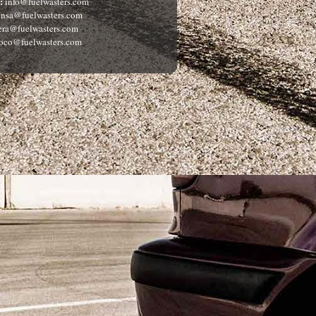
:
info@fuelwasters.com
nsa@fuelwasters.com
ra@fuelwasters.com
oco@fuelwasters.com