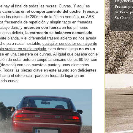
En general
Prensa:
pre
e hay al final de todas las rectas: Curvas. Y aquí es
Sr. Pera:
pe
 carencias en el comportamiento del coche
.
Frenada
Sr. Coco:
ba los discos de 280mm de la última versión), un ABS
c
ca frecuencia de repetición y ningún tacto en frenadas
rabajo duro, y
muerden con fuerza
en los primeros
nguna delicia,
la carrocería se balancea demasiado
e blanda, y el diferencial trasero abierto no nos ayuda
che para nada inestable,
cualquier conductor con algo de
sin sustos en suelo mojado
, pero desde luego
no es un
rse en una carretera de curvas. Al igual que pasaba con el
ación de estar ante un coupé americano de los 80-90, con
 (de serie) con una puesta a punto y unos elementos
. Todas las piezas clave en este asunto son deficientes,
hasta el diferencial, parecen fuera de lugar en un
cada curva.