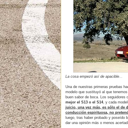
La cosa empezó así de apacible...
Una de nuestras primeras pruebas ha
modelo que sustituyó al que tenemos 
buen sabor de boca. Los seguidores 
mejor el S13 o el S14
, y cada model
juicio, una vez más, es sólo el de 
conducción espirituosa, no pretend
luego, tras haber probado y poseído
dar una opinión más o menos acertada 