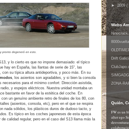
►
2009
(
Webs Am
Ninocrack.
8000vuelt
OLDTIMER,
..y pronto degeneró en esto.
Drift Galic
13, y lo cierto es que no impone demasiado: el típico
ClubJapo
ue hay en España, las llantas de serie de 15", las
 con su típica altura antideportiva, y poco más. En su
SIMGADGET
ómodos
, los asientos son agradables, y si bien la consola
s necesarios para el mínimo confort: Dirección asistida,
ZONA-RAPI
 radio, y espejos eléctricos. Nuestra unidad montaba un
e bastante en favor de la estética del coche. En
 con un genuíno ambiente retro de finales de los 80, con
Quién, C
alles (asientos, consola, etc), pero en el que se respira
n nada sólidos, los plásticos duros de dudoso tacto, y
FW es un bl
dos. Es típico en los coches japoneses de esta época
alter ego S
y de calidad regular, pero en el caso del S13 llama más la
desventuras
colaboracio