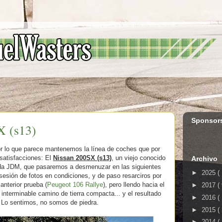
Sponsor
X (s13)
r lo que parece mantenemos la línea de coches que por
satisfacciones: El
Nissan 200SX (s13)
, un viejo conocido
Archivo
 moda JDM, que pasaremos a desmenuzar en las siguientes
►
2025
(
sesión de fotos en condiciones, y de paso resarciros por
anterior prueba (
Peugeot 106 Rallye
), pero llendo hacia el
►
2017
(
interminable camino de tierra compacta... y el resultado
►
2016
(
. Lo sentimos, no somos de piedra.
►
2015
(
►
2014
(