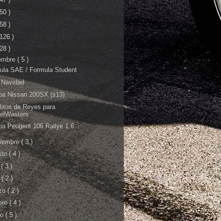
 50 )
 58 )
 126 )
 28 )
iembre
( 5 )
ula SAE / Formula Student
z Navidad
ba Nissan 200SX (s13)
litos de Reyes para
elWasters
ba Peugeot 106 Rallye 1.6
tiembre
( 3 )
sto
( 4 )
o
( 3 )
l
( 2 )
zo
( 2 )
ero
( 4 )
ro
( 5 )