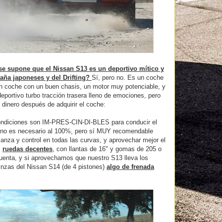
se supone que el Nissan S13 es un deportivo mítico y
aña japoneses y del Drifting?
Sí, pero no. Es un coche
 coche con un buen chasis, un motor muy potenciable, y
portivo turbo tracción trasera lleno de emociones, pero
dinero después de adquirir el coche:
ondiciones son IM-PRES-CIN-DI-BLES para conducir el
no es necesario al 100%, pero sí MUY recomendable
ianza y control en todas las curvas, y aprovechar mejor el
s
ruedas decentes
, con llantas de 16" y gomas de 205 o
uenta, y si aprovechamos que nuestro S13 lleva los
nzas del Nissan S14 (de 4 pistones)
algo de frenada