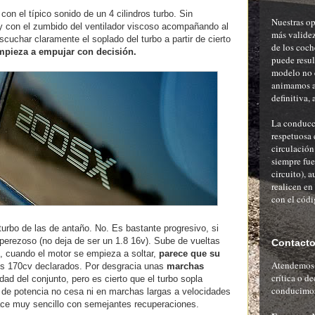
con el típico sonido de un 4 cilindros turbo. Sin
Nuestras op
 y con el zumbido del ventilador viscoso acompañando al
más validez
scuchar claramente el soplado del turbo a partir de cierto
de los coch
mpieza a empujar con decisión.
puede resu
modelo no 
animamos al
definitiva, 
La conducci
respetuosa 
circulación
siempre fue
circuito), a
realicen en
con el códi
urbo de las de antaño. No. Es bastante progresivo, si
perezoso (no deja de ser un 1.8 16v). Sube de vueltas
Contact
d, cuando el motor se empieza a soltar,
parece que su
Atendemos c
s 170cv declarados. Por desgracia unas
marchas
crítica o d
lidad del conjunto, pero es cierto que el turbo sopla
conducimos
 de potencia no cesa ni en marchas largas a velocidades
ace muy sencillo con semejantes recuperaciones.