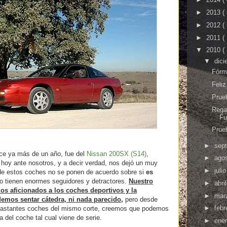
►
2013
(
►
2012
(
►
2011
(
▼
2010
(
▼
dic
Fórm
Feli
Prue
Rega
Fu
Prue
►
sep
ce ya más de un año, fue del
Nissan 200SX (S14)
,
►
ago
hoy ante nosotros, y a decir verdad, nos dejó un muy
►
juli
de estos coches no se ponen de acuerdo sobre si
es
o tienen enormes seguidores y detractores.
Nuestro
►
abri
dos aficionados a los coches deportivos y la
►
mar
emos sentar cátedra, ni nada parecido,
pero desde
►
febr
 bastantes coches del mismo corte, creemos que podemos
del coche tal cual viene de serie.
►
ene