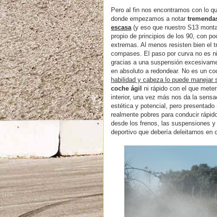
Pero al fin nos encontramos con lo qu
donde empezamos a notar
tremendas
escasa
(y eso que nuestro S13 monta
propio de principios de los 90, con po
extremas. Al menos resisten bien el t
compases. El paso por curva no es ni
gracias a una suspensión excesivament
en absoluto a redondear. No es un co
habilidad y cabeza lo puede manejar 
coche ágil
ni rápido con el que mete
interior, una vez más nos da la sens
estética y potencial, pero presentado
realmente pobres para conducir rápido
desde los frenos, las suspensiones y 
deportivo que debería deleitarnos en 