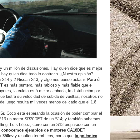
un millón de discusiones. Hay quien dice que es mejor
hay quien dice todo lo contrario. ¿Nuestra opinión?
n S14 y 2 Nissan S13, y algo nos puede aclarar.
Para él
ET
es más puntero, más rabioso y más fiable que el
es, la culata está mejor acabada, la distribución por
ue lastra su velocidad de subida de vueltas, nosotros no
sde luego resulta mil veces menos delicado que el 1.8
 Sr. Coco está esperando la ocasión de poder comprar el
su S13 un motor SR20DET de un S14; y también sabemos
fting, Luís López, corre con un S13 preparado con un
n
conocemos ejemplos de motores CA18DET
s 350cv
y resultan terroríficos, por lo que
la polémica