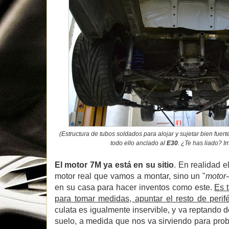
(Estructura de tubos soldados para alojar y sujetar bien fuert
todo ello anclado al
E30
. ¿Te has liado? I
El motor 7M ya está en su sitio
. En realidad e
motor real que vamos a montar, sino un "
motor
en su casa para hacer inventos como este.
Es 
para tomar medidas, apuntar el resto de perifé
culata es igualmente inservible, y va reptando d
suelo, a medida que nos va sirviendo para pro