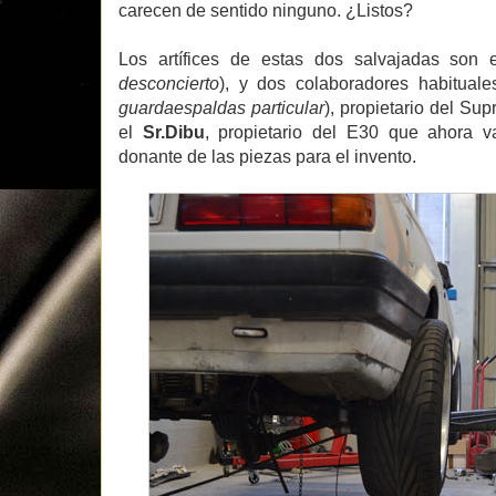
carecen de sentido ninguno. ¿Listos?
Los artífices de estas dos salvajadas son
desconcierto
), y dos colaboradores habitual
guardaespaldas particular
), propietario del Su
el
Sr.Dibu
, propietario del E30 que ahora v
donante de las piezas para el invento.