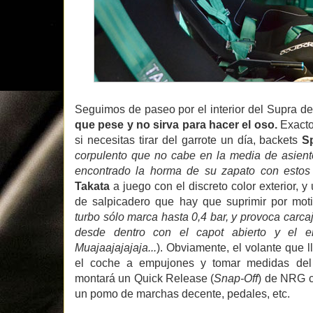
Seguimos de paseo por el interior del Supra del
que pese y no sirva para hacer el oso.
Exacto
si necesitas tirar del garrote un día, backets
S
corpulento que no cabe en la media de asiento
encontrado la horma de su zapato con estos 
Takata
a juego con el discreto color exterior, y
de salpicadero que hay que suprimir por moti
turbo sólo marca hasta 0,4 bar, y provoca car
desde dentro con el capot abierto y el en
Muajaajajajaja...
). Obviamente, el volante que 
el coche a empujones y tomar medidas del 
montará un Quick Release (
Snap-Off
) de NRG c
un pomo de marchas decente, pedales, etc.