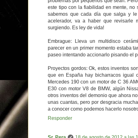
problemas por pequeños que sean. Pero 
este tipo con la fiabilidad en mente, no
sabemos que cada día que salga y le
acelerador, va a haber que revisarle
surgiendo. Es ley de vida!
Embrague: Lleva un multidisco cerám
parecer en un primer momento estaba ta
paseo intentando accionarlo pisando el pe
Proyectos gordos: Ok, estos inventos so
que en España hay bicharracos igual 
Mercedes 190 con un motor de C 36 AMG
E30 con motor V8 de BMW, algún Nissa
otros inventos del demonio que ahora no
unas cuantas, pero por desgracia muchas
a conocer como podemos hacerlo nosotros
Responder
Sr. Pera
18 de agosto de 2012 a las 