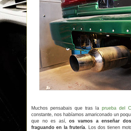
Muchos pensabais que tras la
prueba del C
constante, nos habíamos amariconado un poqui
que no es así,
os vamos a enseñar dos
fraguando en la frutería
. Los dos tienen mot