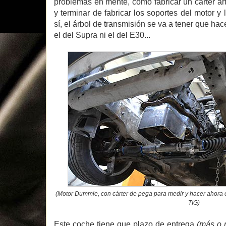
problemas en mente, como fabricar un cárter art
y terminar de fabricar los soportes del motor y 
sí, el árbol de transmisión se va a tener que hac
el del Supra ni el del E30...
(Motor Dummie, con cárter de pega para medir y hacer ahora
TIG)
Este coche tiene que plazo de entrega
(más o 