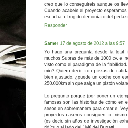
creo que lo conseguireis aunque os lle
Cuando acabeis el proyecto esperamos 
escuchar el rugido demoníaco del pedazo
Responder
Samer
17 de agosto de 2012 a las 9:57
Yo hago una pregunta desde la total i
muchos Supras de más de 1000 cv, e inc
visto como el paradigma de la fiabilidad.
mío? Quiero decir, con piezas de calid
bien ajustado, ¿puede un coche con ese 
250.000km sin que salga un pistón volan
Lo pregunto porque (por poner un ejemp
famosas son las historias de cómo en e
sesos en sobremanera para crear el Vey
proyectos caseros consiguen lo mismo 
(es decir, sin años de investigación ex
ridículo al lado del 1M€ del Bugatti.