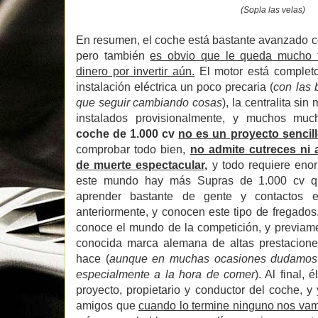
(Sopla las velas)
En resumen, el coche está bastante avanzado c
pero también
es obvio que le queda mucho t
dinero por invertir aún.
El motor está complet
instalación eléctrica un poco precaria (
con las 
que seguir cambiando cosas
), la centralita si
instalados provisionalmente, y muchos muc
coche de 1.000 cv
no es un proyecto sencil
comprobar todo bien,
no admite cutreces ni 
de muerte espectacular,
y todo requiere enor
este mundo hay más Supras de 1.000 cv q
aprender bastante de gente y contactos
anteriormente, y conocen este tipo de fregados.
conoce el mundo de la competición, y previam
conocida marca alemana de altas prestacion
hace (
aunque en muchas ocasiones dudamos h
especialmente a la hora de comer
). Al final,
proyecto, propietario y conductor del coche, 
amigos que
cuando lo termine ninguno nos vam