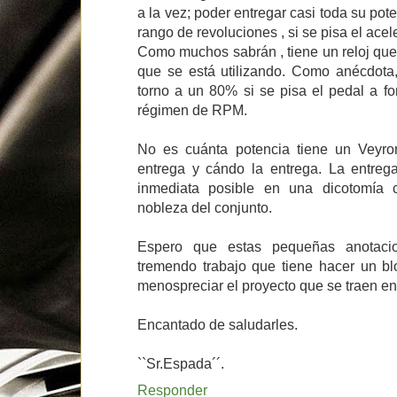
a la vez; poder entregar casi toda su po
rango de revoluciones , si se pisa el acel
Como muchos sabrán , tiene un reloj que
que se está utilizando. Como anécdota
torno a un 80% si se pisa el pedal a f
régimen de RPM.
No es cuánta potencia tiene un Veyro
entrega y cándo la entrega. La entre
inmediata posible en una dicotomía 
nobleza del conjunto.
Espero que estas pequeñas anotaci
tremendo trabajo que tiene hacer un bl
menospreciar el proyecto que se traen ent
Encantado de saludarles.
``Sr.Espada´´.
Responder