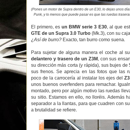
(Pones un motor de Supra dentro de un E30, lo dejas unos días
Punk, y lo menos que puede pasar es que las ruedas trasera
El primero, es
un BMW serie 3 E30
, al que e
GTE de un Supra 3.0 Turbo
(Mk.3), con su caj
¿Así de burro?
Exacto, tan burro como suena.
Para sujetar de alguna manera el coche al 
delantero y trasero de un Z3M
, con sus ensan
su dirección más corta (y rápida), sus bujes de 5
sus frenos. Se aprecia en las fotos que las 
poco de la carrocería al instalar los ejes del
Z
unos buenos overfenders para remachar. Igualm
montado, pero por algún motivo las ruedas llev
su sitio. Estamos en ello, no lloréis. Además 
separador a la llantas, para que cuadren con s
a brutalidad se refiere.