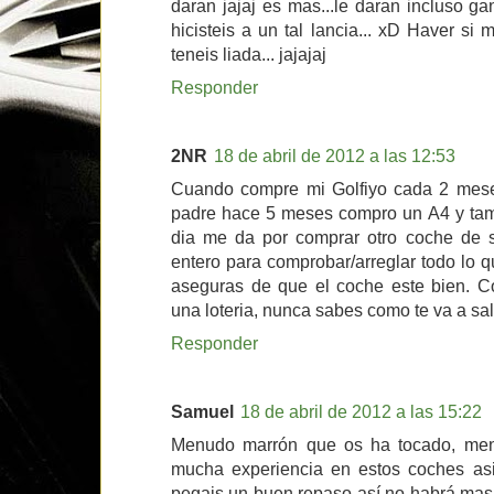
daran jajaj es mas...le daran incluso g
hicisteis a un tal lancia... xD Haver si
teneis liada... jajajaj
Responder
2NR
18 de abril de 2012 a las 12:53
Cuando compre mi Golfiyo cada 2 mese
padre hace 5 meses compro un A4 y tamb
dia me da por comprar otro coche de
entero para comprobar/arreglar todo lo q
aseguras de que el coche este bien. 
una loteria, nunca sabes como te va a sali
Responder
Samuel
18 de abril de 2012 a las 15:22
Menudo marrón que os ha tocado, men
mucha experiencia en estos coches as
pegais un buen repaso así no habrá mas 