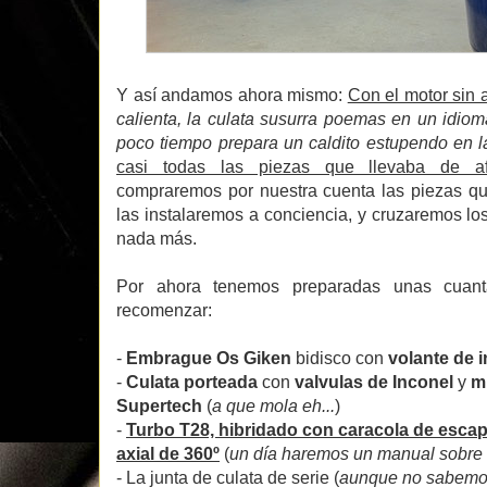
Y así andamos ahora mismo:
Con el motor sin 
calienta, la culata susurra poemas en un idi
poco tiempo prepara un caldito estupendo en l
casi todas las piezas que llevaba de af
compraremos por nuestra cuenta las piezas q
las instalaremos a conciencia, y cruzaremos l
nada más.
Por ahora tenemos preparadas unas cuant
recomenzar:
-
Embrague Os Giken
bidisco con
volante de i
-
Culata porteada
con
valvulas de Inconel
y
mu
Supertech
(
a que mola eh...
)
-
Turbo T28, hibridado con caracola de escap
axial de 360º
(
un día haremos un manual sobre t
- La junta de culata de serie (
aunque no sabemos 