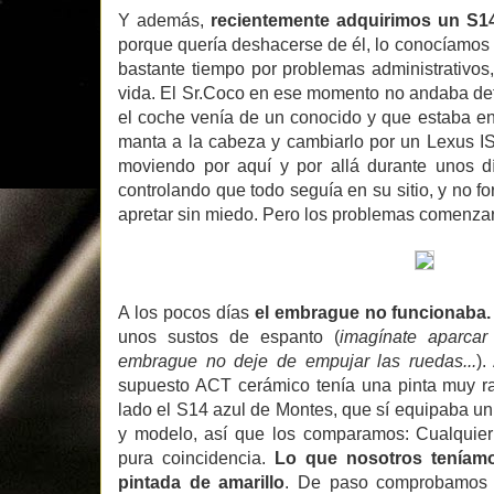
Y además,
recientemente adquirimos un S1
porque quería deshacerse de él, lo conocíamos
bastante tiempo por problemas administrativo
vida. El Sr.Coco en ese momento no andaba de
el coche venía de un conocido y que estaba en
manta a la cabeza y cambiarlo por un Lexus IS
moviendo por aquí y por allá durante unos día
controlando que todo seguía en su sitio, y no f
apretar sin miedo. Pero los problemas comenzar
A los pocos días
el embrague no funcionaba.
unos sustos de espanto (
imagínate aparcar
embrague no deje de empujar las ruedas...
).
supuesto ACT cerámico tenía una pinta muy rar
lado el S14 azul de Montes, que sí equipaba 
y modelo, así que los comparamos: Cualquier 
pura coincidencia.
Lo que nosotros teníamo
pintada de amarillo
. De paso comprobamo