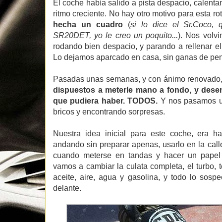
El coche había salido a pista despacio, calenta
ritmo creciente. No hay otro motivo para esta ro
hecha un cuadro
(
si lo dice el Sr.Coco,
SR20DET, yo le creo un poquito...
). Nos volv
rodando bien despacio, y parando a rellenar el
Lo dejamos aparcado en casa, sin ganas de pen
Pasadas unas semanas, y con ánimo renovado
dispuestos a meterle mano a fondo, y dese
que pudiera haber. TODOS.
Y nos pasamos u
bricos y encontrando sorpresas.
Nuestra idea inicial para este coche, era ha
andando sin preparar apenas, usarlo en la calle
cuando meterse en tandas y hacer un papel d
vamos a cambiar la culata completa, el turbo, 
aceite, aire, agua y gasolina, y todo lo sos
delante.