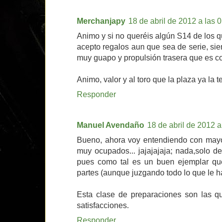
Merchanjapy
18 de abril de 2012 a las 0
Animo y si no queréis algún S14 de los 
acepto regalos aun que sea de serie, si
muy guapo y propulsión trasera que es c
Animo, valor y al toro que la plaza ya la t
Responder
Manuel Avendaño
18 de abril de 2012 a
Bueno, ahora voy entendiendo con mayo
muy ocupados... jajajajaja; nada,solo d
pues como tal es un buen ejemplar qu
partes (aunque juzgando todo lo que le ha
Esta clase de preparaciones son las qu
satisfacciones.
Responder