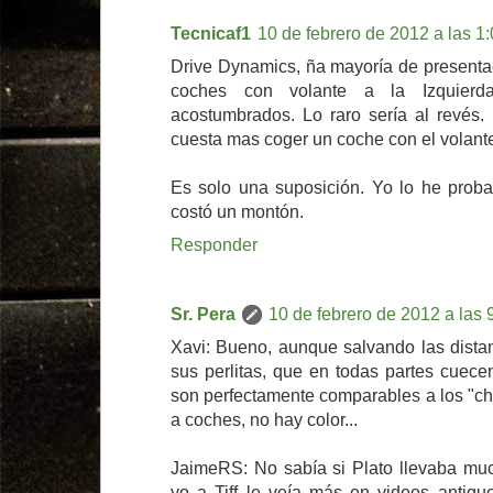
Tecnicaf1
10 de febrero de 2012 a las 1
Drive Dynamics, ña mayoría de presenta
coches con volante a la Izquier
acostumbrados. Lo raro sería al revés.
cuesta mas coger un coche con el volante
Es solo una suposición. Yo lo he prob
costó un montón.
Responder
Sr. Pera
10 de febrero de 2012 a las 
Xavi: Bueno, aunque salvando las distanc
sus perlitas, que en todas partes cuece
son perfectamente comparables a los "cha
a coches, no hay color...
JaimeRS: No sabía si Plato llevaba much
yo a Tiff le veía más en videos antiguo