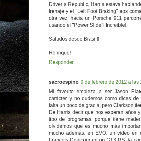
Driver´s Republic, Harris estava hablan
frenaje y el ''Left Foot Braking'' aos c
otra vez, hacia un Porsche 911 percorre
usando el ''Power Slide''! Increible!
Saludos desde Brasil!!
Henrique!
Responder
sacroespino
9 de febrero de 2012 a las
Mi favorito empieza a ser Jason Pla
carácter, y no dudemos como dices de s
falta un poco de gracia, pero Clarkson tien
De Harris decir que nos esperan años y
tipo de programas, porque tiene made
olvidemos que es mucho más importan
mucho además, en EVO, un vídeo en e
François Delecour en un GT3 RS, la co