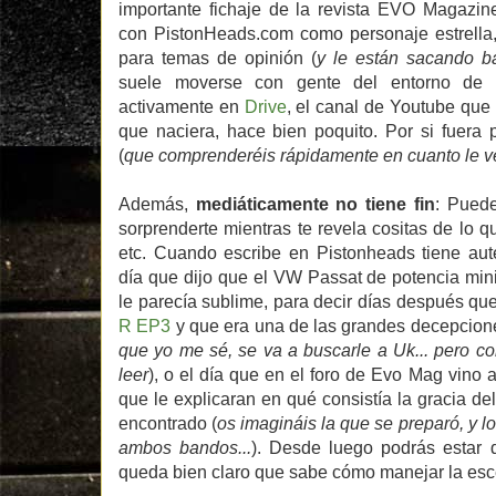
importante fichaje de la revista EVO Magazin
con PistonHeads.com como personaje estrella,
para temas de opinión (
y le están sacando bas
suele moverse con gente del entorno de 
activamente en
Drive
, el canal de Youtube que
que naciera, hace bien poquito. Por si fuera
(
que comprenderéis rápidamente en cuanto le v
Además,
mediáticamente no tiene fin
: Puede
sorprenderte mientras te revela cositas de lo 
etc. Cuando escribe en Pistonheads tiene au
día que dijo que el VW Passat de potencia mini
le parecía sublime, para decir días después qu
R EP3
y que era una de las grandes decepcione
que yo me sé, se va a buscarle a Uk... pero c
leer
), o el día que en el foro de Evo Mag vino 
que le explicaran en qué consistía la gracia d
encontrado (
os imagináis la que se preparó, y l
ambos bandos...
). Desde luego podrás estar 
queda bien claro que sabe cómo manejar la esc