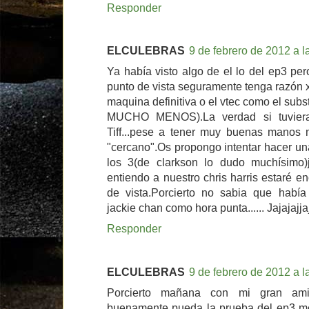
Responder
ELCULEBRAS
9 de febrero de 2012 a l
Ya había visto algo de el lo del ep3 pe
punto de vista seguramente tenga razón 
maquina definitiva o el vtec como el substi
MUCHO MENOS).La verdad si tuvier
Tiff...pese a tener muy buenas manos
"cercano".Os propongo intentar hacer una
los 3(de clarkson lo dudo muchísimo)j
entiendo a nuestro chris harris estaré 
de vista.Porcierto no sabia que había
jackie chan como hora punta...... JajajajjajJ
Responder
ELCULEBRAS
9 de febrero de 2012 a l
Porcierto mañana con mi gran ami
buenamente pueda la prueba del ep3 m