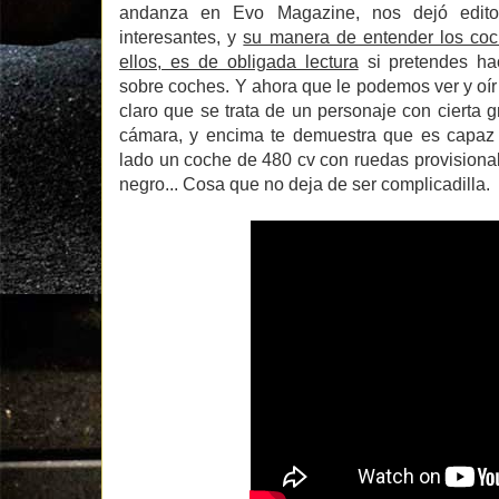
andanza en Evo Magazine, nos dejó editor
interesantes, y
su manera de entender los coc
ellos, es de obligada lectura
si pretendes ha
sobre coches. Y ahora que le podemos ver y oír
claro que se trata de un personaje con cierta g
cámara, y encima te demuestra que es capaz
lado un coche de 480 cv con ruedas provisionale
negro... Cosa que no deja de ser complicadilla.