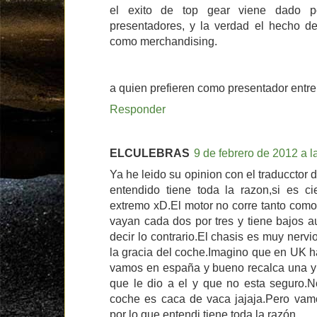
el exito de top gear viene dado p
presentadores, y la verdad el hecho de
como merchandising.
a quien prefieren como presentador entre 
Responder
ELCULEBRAS
9 de febrero de 2012 a l
Ya he leido su opinion con el traducctor 
entendido tiene toda la razon,si es ci
extremo xD.El motor no corre tanto como
vayan cada dos por tres y tiene bajos 
decir lo contrario.El chasis es muy nerv
la gracia del coche.Imagino que en UK h
vamos en españa y bueno recalca una y 
que le dio a el y que no esta seguro.N
coche es caca de vaca jajaja.Pero vamo
por lo que entendi tiene toda la razón.