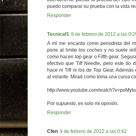
puedo comparar su prueba con la vida rea
Responder
Tecnicaf1
9 de febrero de 2012 a las 0:2
A mí me encanta como periodista del m
pone al limite los coches y no suele rel
como hacen top gear o Fifth gear. Segu
efectivo que Tiff Needle, pero este tío
hace ni Tiff ni los de Top Gear. Además
al volante. Mirad como toma una curva co
http://www.youtube.com/watch?v=poMyb
Por supuesto, es solo mi opinión.
Responder
Cfen
9 de febrero de 2012 a las 0:42