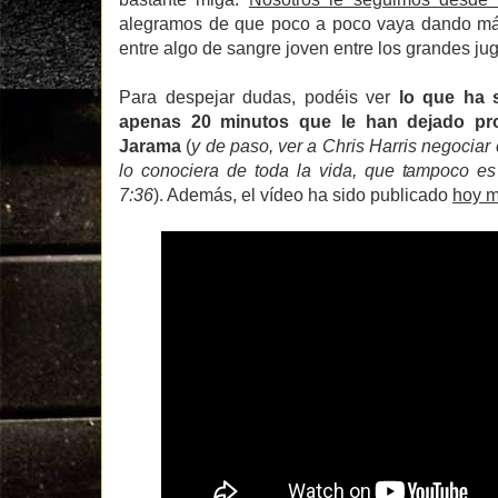
alegramos de que poco a poco vaya dando más
entre algo de sangre joven entre los grandes ju
Para despejar dudas, podéis ver
lo que ha 
apenas 20 minutos que le han dejado pro
Jarama
(
y de paso, ver a Chris Harris negociar
lo conociera de toda la vida, que tampoco 
7:36
). Además, el vídeo ha sido publicado
hoy 