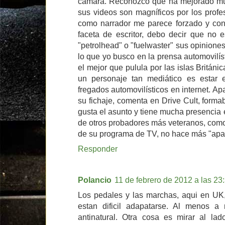
cámara. Reconozco que ha mejorado mu
sus videos son magníficos por los profe
como narrador me parece forzado y con
faceta de escritor, debo decir que no e
"petrolhead" o "fuelwaster" sus opinion
lo que yo busco en la prensa automovilí
el mejor que pulula por las islas Británi
un personaje tan mediático es estar
fregados automovilísticos en internet. A
su fichaje, comenta en Drive Cult, form
gusta el asunto y tiene mucha presencia en
de otros probadores más veteranos, como
de su programa de TV, no hace más "apar
Responder
Polancio
11 de febrero de 2012 a las 23
Los pedales y las marchas, aqui en UK,
estan dificil adapatarse. Al menos 
antinatural. Otra cosa es mirar al lad