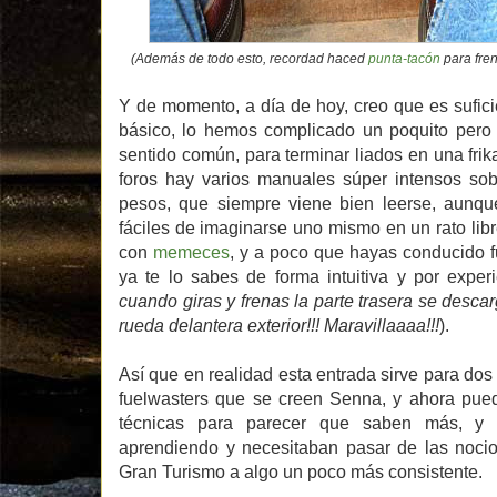
(Además de todo esto, recordad haced
punta-tacón
para frena
Y de momento, a día de hoy, creo que es sufi
básico, lo hemos complicado un poquito pero
sentido común, para terminar liados en una fri
foros hay varios manuales súper intensos sob
pesos, que siempre viene bien leerse, aunqu
fáciles de imaginarse uno mismo en un rato libr
con
memeces
, y a poco que hayas conducido f
ya te lo sabes de forma intuitiva y por experi
cuando giras y frenas la parte trasera se desca
rueda delantera exterior!!! Maravillaaaa!!!
).
Así que en realidad esta entrada sirve para do
fuelwasters que se creen Senna, y ahora pue
técnicas para parecer que saben más, y 
aprendiendo y necesitaban pasar de las nocio
Gran Turismo a algo un poco más consistente.