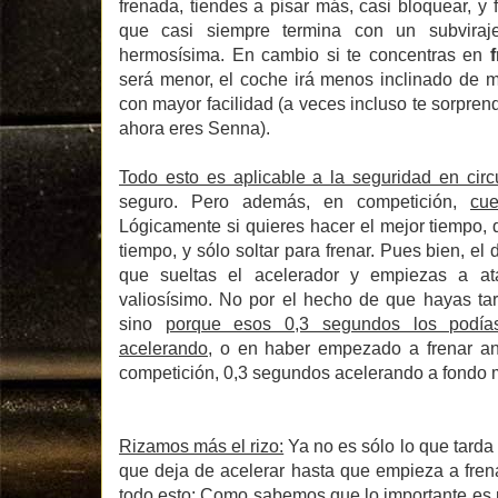
frenada, tiendes a pisar más, casi bloquear, y 
que casi siempre termina con un subvira
hermosísima. En cambio si te concentras en
será menor, el coche irá menos inclinado de m
con mayor facilidad (a veces incluso te sorprend
ahora eres Senna).
Todo esto es aplicable a la seguridad en circ
seguro. Pero además, en competición,
cu
Lógicamente si quieres hacer el mejor tiempo, 
tiempo, y sólo soltar para frenar. Pues bien, el
que sueltas el acelerador y empiezas a at
valiosísimo. No por el hecho de que hayas ta
sino
porque esos 0,3 segundos los podías
acelerando
, o en haber empezado a frenar a
competición, 0,3 segundos acelerando a fondo m
Rizamos más el rizo:
Ya no es sólo lo que tarda
que deja de acelerar hasta que empieza a fren
todo esto: Como sabemos que lo importante es 