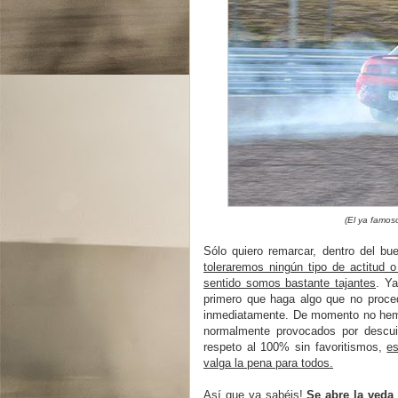
(El ya famos
Sólo quiero remarcar, dentro del bu
toleraremos ningún tipo de actitud 
sentido somos bastante tajantes
. Ya
primero que haga algo que no proced
inmediatamente. De momento no hemo
normalmente provocados por descui
respeto al 100% sin favoritismos,
e
valga la pena para todos.
Así que ya sabéis!
Se abre la ved