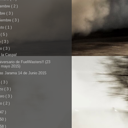
iembre
( 2 )
ubre
( 3 )
tiembre
( 3 )
sto
( 1 )
o
( 5 )
o
( 3 )
yo
( 3 )
a la Caspa!
iversario de FuelWasters!! (23
 mayo 2015)
as Jarama 14 de Junio 2015
l
( 3 )
zo
( 3 )
ero
( 3 )
ro
( 2 )
 47 )
 50 )
 58 )