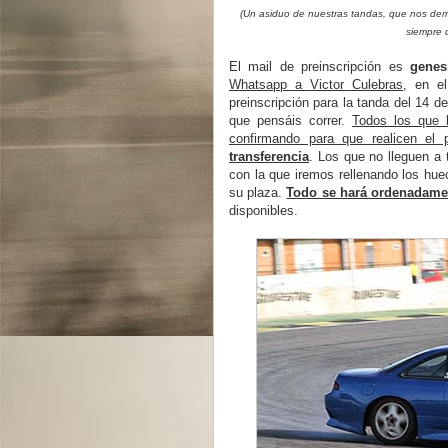
(Un asiduo de nuestras tandas, que nos dem
siempre 
El mail de preinscripción es
genes
Whatsapp a Victor Culebras
, en e
preinscripción para la tanda del 14 de
que pensáis correr.
Todos los que l
confirmando para que realicen e
transferencia
. Los que no lleguen a 
con la que iremos rellenando los hue
su plaza.
Todo se hará ordenadame
disponibles.