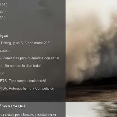
 126 )
 28 )
 50 )
igas
 Driftng, y un S15 con motor 2JZ
as.com
 camisetas para quemados con estilo
ia, ¡Su nombre lo dice todo!
.com
S. Todo sobre simuladores!
DA: Automovilismo y Competición
ómo y Por Qué
og creado por dSerrano, y escrito por su