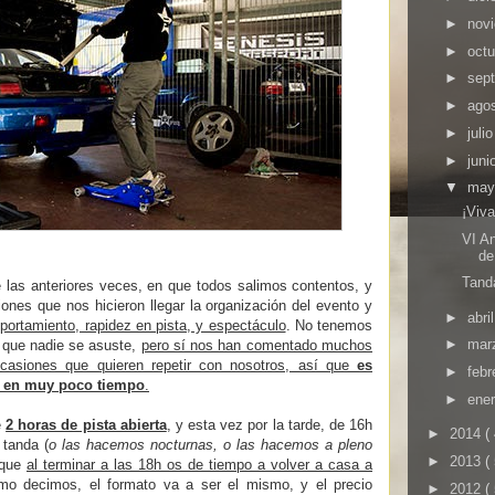
►
nov
►
oct
►
sep
►
ago
►
juli
►
juni
▼
ma
¡Viv
VI An
de
Tand
e las anteriores veces, en que todos salimos contentos, y
ciones que nos hicieron llegar la organización del evento y
►
abri
portamiento, rapidez en pista, y espectáculo
. No tenemos
►
mar
 que nadie se asuste,
pero sí nos han comentado muchos
 ocasiones que quieren repetir con nosotros, así que
es
►
febr
en en muy poco tiempo
.
►
ene
e
2 horas de pista abierta
, y esta vez por la tarde, de 16h
►
2014
(
 tanda (
o las hacemos nocturnas, o las hacemos a pleno
►
2013
(
 que
al terminar a las 18h os de tiempo a volver a casa a
mo decimos, el formato va a ser el mismo, y el precio
►
2012
(