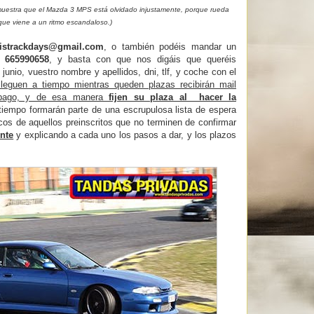
uestra que el Mazda 3 MPS está olvidado injustamente, porque rueda
que viene a un ritmo escandaloso.)
istrackdays@gmail.com
, o también podéis mandar un
l
665990658
, y basta con que nos digáis que queréis
 junio, vuestro nombre y apellidos, dni, tlf, y coche con el
leguen a tiempo mientras queden plazas recibirán mail
l pago, y de esa manera
fijen su plaza al hacer la
tiempo formarán parte de una escrupulosa lista de espera
cos de aquellos preinscritos que no terminen de confirmar
nte
y explicando a cada uno los pasos a dar, y los plazos