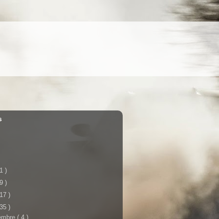
s
 1 )
 9 )
 17 )
 35 )
iembre
( 4 )