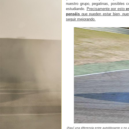
nuestro grupo, pegatinas, posibles 
estudiando.
Precisamente por esto
e
penséis
que pueden estar bien, pue
seguir mejorando.
(Aquí una diferencia entre autoblocante o no au