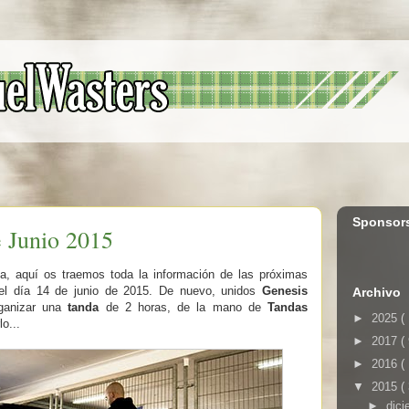
Sponsor
 Junio 2015
 aquí os traemos toda la información de las próximas
el día 14 de junio de 2015. De nuevo, unidos
Genesis
Archivo
ganizar una
tanda
de 2 horas, de la mano de
Tandas
►
2025
(
o...
►
2017
(
►
2016
(
▼
2015
(
►
dic