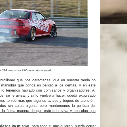
o S14 con motor 2JZ haciendo lo suyo)
enrollismo que nos caracteriza, que
en nuestra tanda no
o maniobra que ponga en peligro a los demás, y en este
 lo tenemos hablado con comisarios y organizadores: Al
e, se le avisa, y si lo vuelve a hacer, queda expulsado
s tenido más que algunos avisos y toques de atención,
dos sin culpa alguna, pero mantenemos la política del
s la única manera de que esto sobreviva y sea algo que
a desde ya mismo
, para todo el que quiera y pueda correr