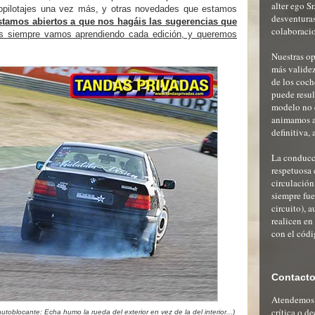
alter ego S
copilotajes una vez más, y otras novedades que estamos
desventuras
stamos abiertos a que nos hagáis las sugerencias que
colaboracio
s siempre vamos aprendiendo cada edición, y queremos
Nuestras op
más validez
de los coch
puede resu
modelo no 
animamos al
definitiva, 
La conducci
respetuosa 
circulación
siempre fue
circuito), a
realicen en
con el códi
Contact
Atendemos c
crítica o d
toblocante: Echa humo la rueda del exterior en vez de la del interior...)