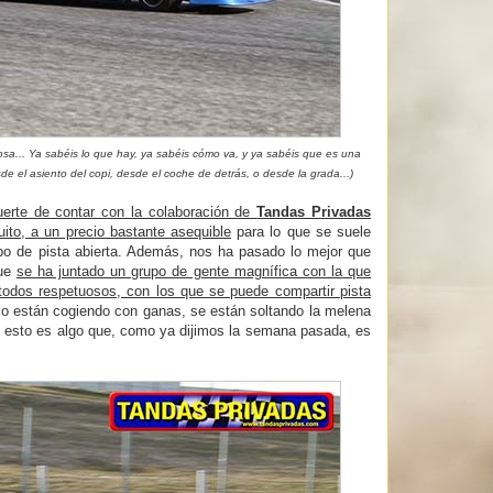
a... Ya sabéis lo que hay, ya sabéis cómo va, y ya sabéis que es una
de el asiento del copi, desde el coche de detrás, o desde la grada...)
erte de contar con la colaboración de
Tandas Privadas
uito, a un precio bastante asequible
para lo que se suele
po de pista abierta. Además, nos ha pasado lo mejor que
Que
se ha juntado un grupo de gente magnífica con la que
 todos respetuosos, con los que se puede compartir pista
o están cogiendo con ganas, se están soltando la melena
Y esto es algo que, como ya dijimos la semana pasada, es