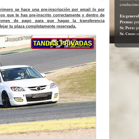
conducimos
primero se hace una pre-inscripción por email (o por
s que te has pre-inscrito correctamente y dentro de
En general
ciones de pago para que hagas la transferencia
Prensa:
pre
dejar tu plaza completamente reservada.
Sr. Pera:
pe
Sr. Coco:
c