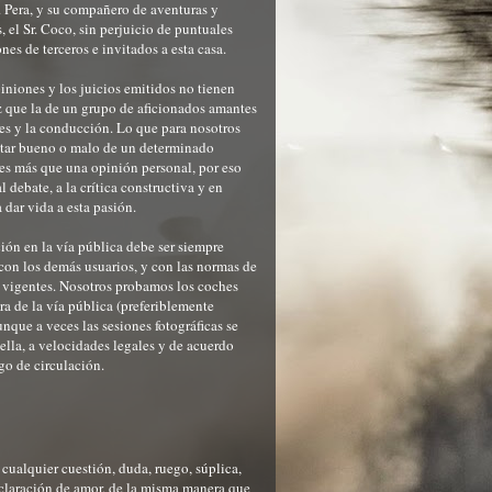
r. Pera, y su compañero de aventuras y
, el Sr. Coco, sin perjuicio de puntuales
nes de terceros e invitados a esta casa.
iniones y los juicios emitidos no tienen
 que la de un grupo de aficionados amantes
es y la conducción. Lo que para nosotros
ltar bueno o malo de un determinado
es más que una opinión personal, por eso
 debate, a la crítica constructiva y en
a dar vida a esta pasión.
ón en la vía pública debe ser siempre
con los demás usuarios, y con las normas de
 vigentes. Nosotros probamos los coches
ra de la vía pública (preferiblemente
unque a veces las sesiones fotográficas se
 ella, a velocidades legales y de acuerdo
go de circulación.
o
ualquier cuestión, duda, ruego, súplica,
eclaración de amor, de la misma manera que