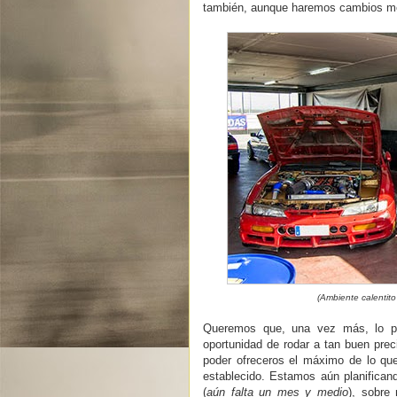
también, aunque haremos cambios men
(Ambiente calentito
Queremos que, una vez más, lo p
oportunidad de rodar a tan buen prec
poder ofreceros el máximo de lo que
establecido. Estamos aún planifican
(
aún falta un mes y medio
), sobre