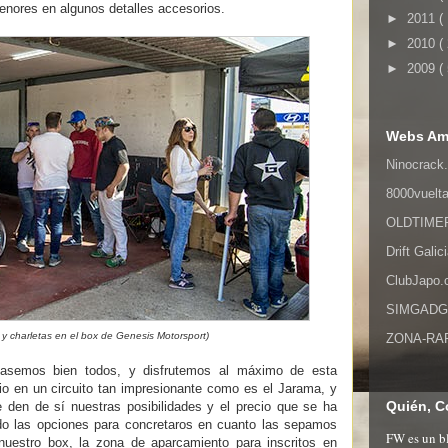
ores en algunos detalles accesorios.
►
2011
(
►
2010
(
►
2009
(
Webs Am
Ninocrack.
8000vuelt
OLDTIMER,
Drift Galic
ClubJapo
SIMGADGET
 y charletas en el box de Genesis Motorsport)
ZONA-RAPI
asemos bien todos, y disfrutemos al máximo de esta
io en un circuito tan impresionante como es el Jarama, y
Quién, C
 den de sí nuestras posibilidades y el precio que se ha
do las opciones para concretaros en cuanto las sepamos
FW es un bl
 nuestro box, la zona de aparcamiento para inscritos en