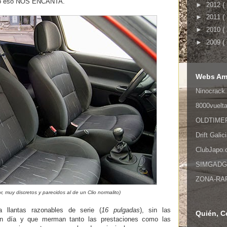
do eso NOS ENCANTA.
►
2012
(
►
2011
(
►
2010
(
►
2009
(
Webs Am
Ninocrack.
8000vuelt
OLDTIMER,
Drift Galic
ClubJapo
SIMGADGET
ZONA-RAPI
ior, muy discretos y parecidos al de un Clio normalito)
a llantas razonables de serie (
16 pulgadas
), sin las
Quién, C
n día y que merman tanto las prestaciones como las