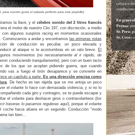
crítica o d
conducimos
, para nuestro gusto el calzado perfecto para este pepinillo)
En general
ramos la llave, y el
célebre sonido del 2 litros francés
Prensa:
pre
ciera el motor de nuestro Clio 197, con discreción, a medio
Sr. Pera:
pe
o, con algunos suspiros racing en momentos ocasionales
Sr. Coco:
c
ias. Comenzamos a andar y encontramos
las primeras notas
ión de conducción es peculiar, un poco elevada y
onducir al ataque si te acostumbras en un rato breve.
El
gunos movimientos (
no necesariamente al ir rápido, de
ueron conduciendo tranquilamente
), pero con un buen tacto
es de los que se acoplan pidiendo guerra, que cuando
ando vas a fuego el tirón desaparece y se convierte en
ece un capítulo a parte:
Es una dirección precisa como
dura
. De hecho es tan rápida que se me antoja un poco
ver el volante lo hace con demasiada violencia, y si no lo
mpañando cada giro y contragiro, se te puede escapar y
tar el volante para deshacer giros o contravolanteos (
los
r traseras lo pasamos reguleras aquí
), porque el volante
 el coche hacia afuera en un segundo. Conducción "modo
ena tan bien...