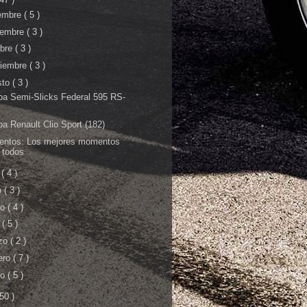
iembre
( 5 )
iembre
( 3 )
ubre
( 3 )
tiembre
( 3 )
sto
( 3 )
ba Semi-Slicks Federal 595 RS-
ba Renault Clio Sport (182)
ntos: Los mejores momentos
 todos
o
( 4 )
o
( 3 )
yo
( 4 )
l
( 5 )
zo
( 2 )
ero
( 7 )
ro
( 5 )
 50 )