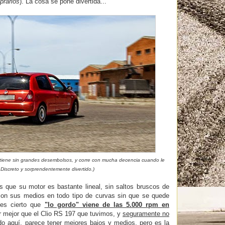
prarlos
). La cosa se pone divertida...
mantiene sin grandes desembolsos, y corre con mucha decencia cuando le
 Discreto y sorprendentemente divertido.)
que su motor es bastante lineal, sin saltos bruscos de
ar con sus medios en todo tipo de curvas sin que se quede
es cierto que
"lo gordo" viene de las 5.000 rpm en
r mejor que el Clio RS 197 que tuvimos, y
seguramente no
do aquí, parece tener mejores bajos y medios, pero
es la