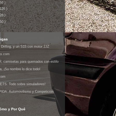
 58 )
 126 )
 28 )
 50 )
igas
 Driftng, y un S15 con motor 2JZ
as.com
 camisetas para quemados con estilo
ia, ¡Su nombre lo dice todo!
.com
S. Todo sobre simuladores!
DA: Automovilismo y Competición
ómo y Por Qué