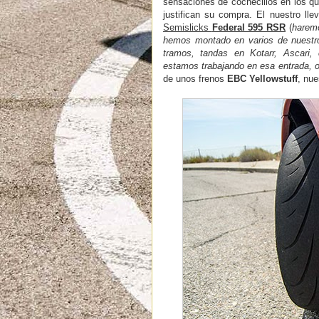
sensaciones de cochecillos en los q
justifican su compra. El nuestro ll
Semislicks
Federal 595 RSR
(
haremo
hemos montado en varios de nuestros
tramos, tandas en Kotarr, Ascari,
estamos trabajando en esa entrada, o
de unos frenos
EBC Yellowstuff
, nu