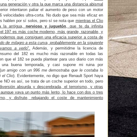
 una generación y otra la que marca una distancia abismal
terior intentaron paliar el aumento de peso con un motor
6 velocidades ultra-corta. No dudo que sea más eficaz en
 hablen por sí solos, pero sí se nota que
mientras el Clio
a la antigua,
nervioso y juguetón
, que te da infinita
 el 197 es más coche moderno, más grande, razonable, y
 modernos que consiguen una eficacia superior a costa de
ido de milagro a esta curva, probablemente en la siguiente
 vamos a verlo
".
Además, y permitidme la licencia de
consumo del 182 es mucho más razonable en todas las
cen que el 182 se pueda plantear para uso diario con más
io una buena temporada, y casi supone mi ruina por
(
un amigo con un 996 me demostraba que le costaba lo
el Clio
). Evidentemente, no digo que Renault Sport haya
e NO es así, se trata de un coche superior en todo, pero
diversión absurda y descerebrada, el terrorismo, y otras
, aunque vaya un punto más lento, lo hace con dos o tres
o, y disfrute, rebajando el coste de mantenimiento