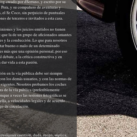
og creado por dSerrano, y escrito por su
r. Pera, y su compañero de aventuras y
, el Sr. Coco, sin perjuicio de puntuales
nes de terceros e invitados a esta casa.
iniones y los juicios emitidos no tienen
 que la de un grupo de aficionados amantes
es y la conducción. Lo que para nosotros
ltar bueno o malo de un determinado
es más que una opinión personal, por eso
 debate, a la crítica constructiva y en
a dar vida a esta pasión.
ón en la vía pública debe ser siempre
con los demás usuarios, y con las normas de
 vigentes. Nosotros probamos los coches
ra de la vía pública (preferiblemente
unque a veces las sesiones fotográficas se
 ella, a velocidades legales y de acuerdo
go de circulación.
o
ualquier cuestión, duda, ruego, súplica,