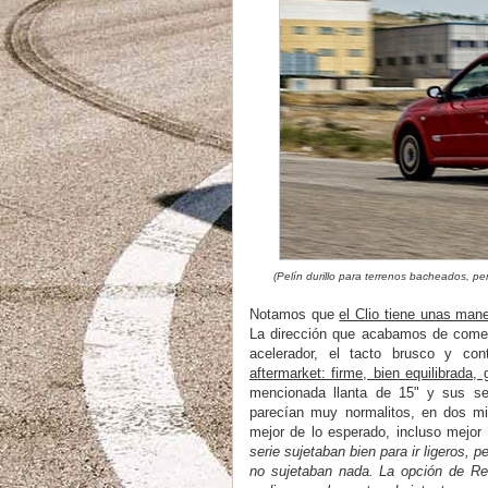
(Pelín durillo para terrenos bacheados, p
Notamos que
el Clio tiene unas ma
La dirección que acabamos de coment
acelerador, el tacto brusco y co
aftermarket: firme, bien equilibrada, 
mencionada llanta de 15" y sus se
parecían muy normalitos, en dos mi
mejor de lo esperado, incluso mejor 
serie sujetaban bien para ir ligeros, 
no sujetaban nada. La opción de Rec