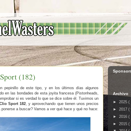
Sponsor
 Sport (182)
pepinillo de este tipo, y en los últimos días algunos
do en las bondades de esta joyita francesa (Pistonheads,
Archivo
mprobar si es verdad lo que se dice sobre él. Tuvimos un
►
2025
(
Clio Sport 182
, y aprovechando que tienen unos precios
na ponerse a buscar? Vamos a ver qué hace y qué no hace:
►
2017
(
►
2016
(
►
2015
(
▼
2014
(