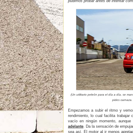
pudimos probar antes de intentar com
(Un utilitario peleón para el día a día, se 
pides carnaza.
Empezamos a subir el ritmo y vemos 
rendimiento, lo cual facilita trabaj
vacío en ningún momento, aunque 
adelante
. Da la sensación de empuja
sea así.
El motor al ir menos apreta