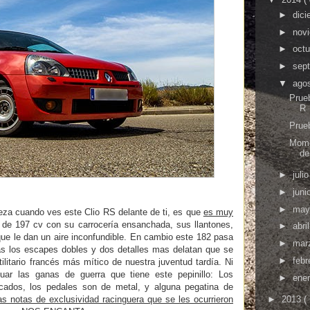
►
dic
►
nov
►
oct
►
sep
▼
ago
Prue
R
Prue
Mome
de
►
juli
►
juni
►
ma
beza cuando ves este Clio RS delante de ti, es que
es muy
de 197 cv con su carrocería ensanchada, sus llantones,
►
abri
 que le dan un aire inconfundible. En cambio este 182 pasa
►
mar
nas los escapes dobles y dos detalles mas delatan que se
►
febr
tilitario francés más mítico de nuestra juventud tardía. Ni
inuar las ganas de guerra que tiene este pepinillo: Los
►
ene
ados, los pedales son de metal, y alguna pegatina de
►
2013
(
as notas de exclusividad racinguera que se les ocurrieron