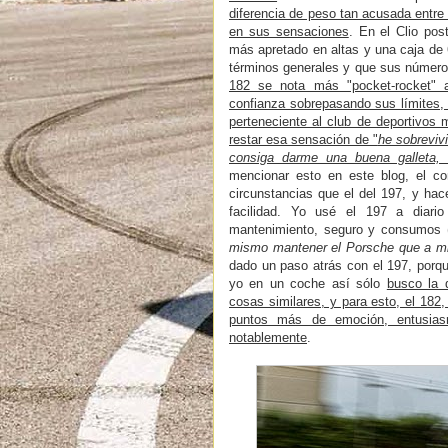
diferencia de peso tan acusada entre
en sus sensaciones
. En el Clio pos
más apretado en altas y una caja de 
términos generales y que sus números
182 se nota más "pocket-rocket" 
confianza sobrepasando sus límites,
perteneciente al club de deportivos
restar esa sensación de "
he sobreviv
consiga darme una buena galleta,
mencionar esto en este blog, el 
circunstancias que el del 197, y ha
facilidad. Yo usé el 197 a diar
mantenimiento, seguro y consumos 
mismo mantener el Porsche que a mi 
dado un paso atrás con el 197, porqu
yo en un coche así sólo
busco la 
cosas similares, y para esto, el 182
puntos más de emoción, entusiasm
notablemente
.