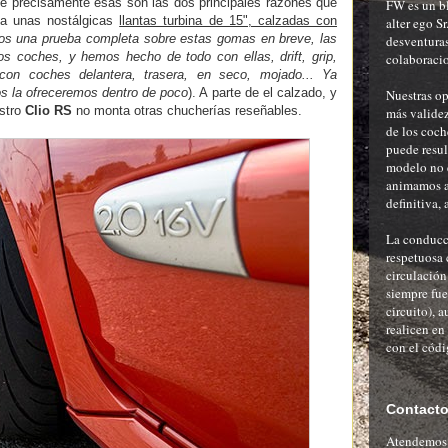
ue precisamente esas son las dos principales razones que
FW es un bl
eva unas nostálgicas
llantas turbina de 15", calzadas con
alter ego S
s una prueba completa sobre estas gomas en breve, las
desventuras
 coches, y hemos hecho de todo con ellas, drift, grip,
colaboracio
 con coches delantera, trasera, en seco, mojado... Ya
s la ofreceremos dentro de poco
). A parte de el calzado, y
Nuestras op
estro
Clio RS
no monta otras chucherías reseñables.
más validez
de los coch
puede resu
modelo no 
animamos al
definitiva, 
La conducci
respetuosa 
circulación
siempre fue
circuito), a
realicen en
con el códi
Contact
Atendemos c