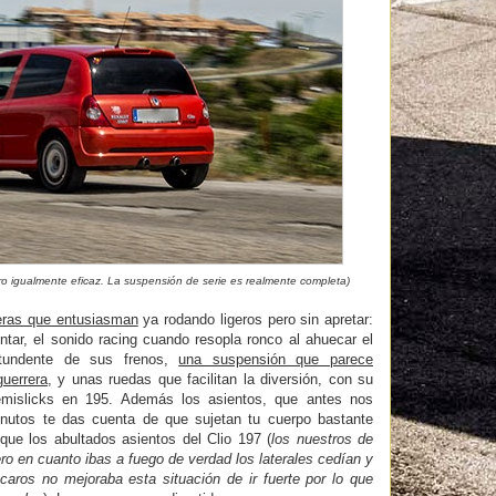
ero igualmente eficaz. La suspensión de serie es realmente completa)
neras que entusiasman
ya rodando ligeros pero sin apretar:
ar, el sonido racing cuando resopla ronco al ahuecar el
ntundente de sus frenos,
una suspensión que parece
guerrera
, y unas ruedas que facilitan la diversión, con su
mislicks en 195. Además los asientos, que antes nos
nutos te das cuenta de que sujetan tu cuerpo bastante
que los abultados asientos del Clio 197 (
los nuestros de
pero en cuanto ibas a fuego de verdad los laterales cedían y
aros no mejoraba esta situación de ir fuerte por lo que