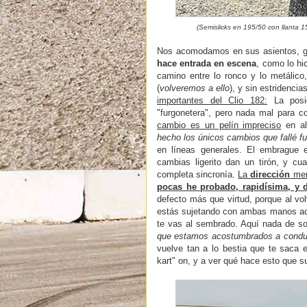
(Semislicks en 195/50 con llanta 15
Nos acomodamos en sus asientos, gi
hace entrada en escena
, como lo hi
camino entre lo ronco y lo metálic
(
volveremos a ello
), y sin estridenc
importantes del Clio 182:
La posic
"furgonetera", pero nada mal para c
cambio es un pelín impreciso
en al
hecho los únicos cambios que fallé f
en líneas generales. El embrague 
cambias ligerito dan un tirón, y cu
completa sincronía.
La
dirección
mer
pocas he probado, rapidísima, y 
defecto más que virtud, porque al vol
estás sujetando con ambas manos aco
te vas al sembrado. Aquí nada de sol
que estamos acostumbrados a conduci
vuelve tan a lo bestia que te saca
kart" on, y a ver qué hace esto que su