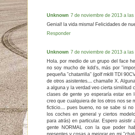
Unknown
7 de noviembre de 2013 a las
Genial! la vida misma! Felicidades de nu
Responder
Unknown
7 de noviembre de 2013 a las
Hola. por medio de un grupo del face he
no soy mucho de kdd's, más por "imposi
pequeña "chatarrilla" (golf mkIII TDI 90CV)
de otros asistentes.... chamalle X. Algu
a alguna y la verdad veo cierta similitud c
clases de gente yo esperaría estar en
creo que cualquiera de los otros nos se 
ficticio.... pues bueno, no se sabe si n
los coches en general y ciertos model
para atrás) en particular. Espero asisti
gente NORMAL con la que poder habl
presentes y cosas a mejorar en mi "chata