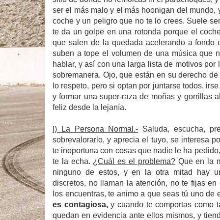
ser el más malo y el más hoonigan del mundo, y
coche y un peligro que no te lo crees. Suele se
te da un golpe en una rotonda porque el coche
que salen de la quedada acelerando a fondo e
suben a tope el volumen de una música que n
hablar, y así con una larga lista de motivos por
sobremanera. Ojo, que están en su derecho de 
lo respeto, pero si optan por juntarse todos, irse
y formar una super-raza de moñas y gorrillas 
feliz desde la lejanía.
I) La Persona Normal.-
Saluda, escucha, pre
sobrevalorarlo, y aprecia el tuyo, se interesa p
te inoportuna con cosas que nadie le ha pedido
te la echa.
¿Cuál es el problema?
Que en la m
ninguno de estos, y en la otra mitad hay 
discretos, no llaman la atención, no te fijas en 
los encuentras, te animo a que seas tú uno de 
es contagiosa,
y cuando te comportas como t
quedan en evidencia ante ellos mismos, y tien