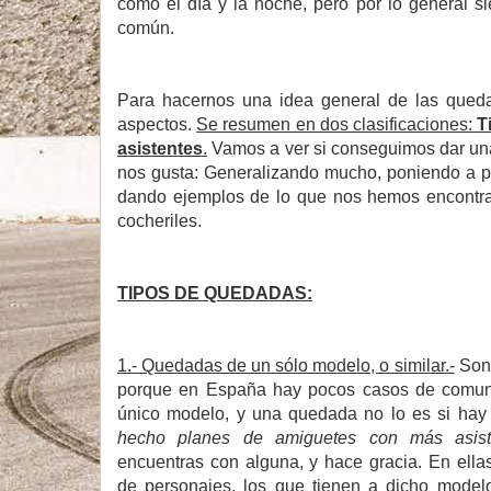
como el día y la noche, pero por lo general 
común.
Para hacernos una idea general de las qued
aspectos.
Se resumen en dos clasificaciones:
T
asistentes
.
Vamos a ver si conseguimos dar un
nos gusta: Generalizando mucho, poniendo a pa
dando ejemplos de lo que nos hemos encontr
cocheriles.
TIPOS DE QUEDADAS:
1.- Quedadas de un sólo modelo, o similar.-
Son 
porque en España hay pocos casos de comuni
único modelo, y una quedada no lo es si ha
hecho planes de amiguetes con más asist
encuentras con alguna, y hace gracia. En ella
de personajes, los que tienen a dicho model