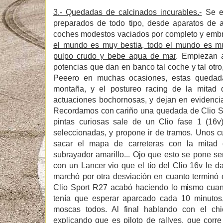
3.- Quedadas de calcinados incurables.-
Se e
preparados de todo tipo, desde aparatos de a
coches modestos vaciados por completo y embru
el mundo es muy bestia, todo el mundo es m
pulpo crudo y bebe agua de mar
. Empiezan a
potencias que dan en banco tal coche y tal otro,
Peeero en muchas ocasiones, estas quedad
montaña, y el postureo racing de la mitad 
actuaciones bochornosas, y dejan en evidenci
Recordamos con cariño una quedada de Clio Sp
pintas curiosas sale de un Clio fase 1 (16v
seleccionadas, y propone ir de tramos. Unos 
sacar el mapa de carreteras con la mitad
subrayador amarillo... Ojo que esto se pone ser
con un Lancer vio que el tío del Clio 16v le 
marchó por otra desviación en cuanto terminó 
Clio Sport R27 acabó haciendo lo mismo cua
tenía que esperar aparcado cada 10 minutos
moscas todos. Al final hablando con el ch
explicando que es piloto de rallyes, que corr