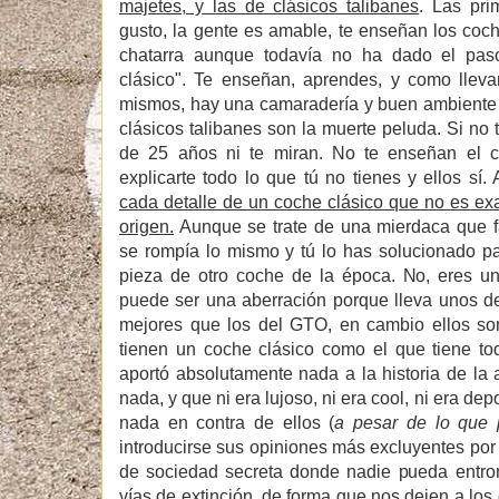
majetes, y las de clásicos talibanes
. Las pri
gusto, la gente es amable, te enseñan los coc
chatarra aunque todavía no ha dado el pas
clásico". Te enseñan, aprendes, y como llev
mismos, hay una camaradería y buen ambient
clásicos talibanes son la muerte peluda. Si no
de 25 años ni te miran. No te enseñan el c
explicarte todo lo que tú no tienes y ellos s
cada detalle de un coche clásico que no es ex
origen.
Aunque se trate de una mierdaca que 
se rompía lo mismo y tú lo has solucionado p
pieza de otro coche de la época. No, eres u
puede ser una aberración porque lleva unos d
mejores que los del GTO, en cambio ellos so
tienen un coche clásico como el que tiene t
aportó absolutamente nada a la historia de la
nada, y que ni era lujoso, ni era cool, ni era dep
nada en contra de ellos (
a pesar de lo que 
introducirse sus opiniones más excluyentes por 
de sociedad secreta donde nadie pueda entr
vías de extinción, de forma que nos dejen a los