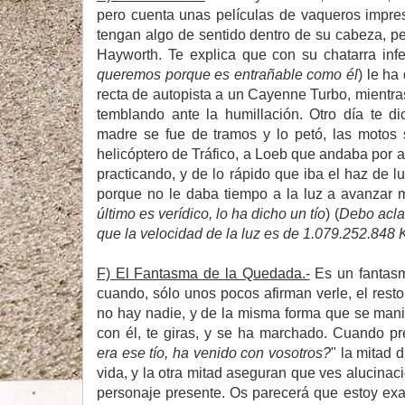
pero cuenta unas películas de vaqueros impre
tengan algo de sentido dentro de su cabeza, per
Hayworth. Te explica que con su chatarra inf
queremos porque es entrañable como él
) le h
recta de autopista a un Cayenne Turbo, mientras
temblando ante la humillación. Otro día te di
madre se fue de tramos y lo petó, las motos 
helicóptero de Tráfico, a Loeb que andaba por 
practicando, y de lo rápido que iba el haz de 
porque no le daba tiempo a la luz a avanzar 
último es verídico, lo ha dicho un tío
) (
Debo aclar
que la velocidad de la luz es de 1.079.252.848
F) El Fantasma de la Quedada.-
Es un fantasm
cuando, sólo unos pocos afirman verle, el resto
no hay nadie, y de la misma forma que se mani
con él, te giras, y se ha marchado. Cuando p
era ese tío, ha venido con vosotros?
" la mitad 
vida, y la otra mitad aseguran que ves alucinac
personaje presente. Os parecerá que estoy ex