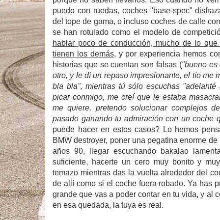
puedo con ruedas, coches "base-spec" disfraz
del tope de gama, o incluso coches de calle co
se han rotulado como el modelo de competici
hablar poco de conducción, mucho de lo que 
tienen los demás
, y por experiencia hemos co
historias que se cuentan son falsas (
"bueno es 
otro, y le dí un repaso impresionante, el tío me 
bla bla", mientras tú sólo escuchas "adelant
picar conmigo, me creí que le estaba masacra
me quiere, pretendo solucionar complejos de
pasado ganando tu admiración con un coche qu
puede hacer en estos casos? Lo hemos pens
BMW destroyer, poner una pegatina enorme de u
años 90, llegar escuchando bakalao lamen
suficiente, hacerte un cero muy bonito y muy
temazo mientras das la vuelta alrededor del coc
de allí como si el coche fuera robado. Ya has
grande que vas a poder contar en tu vida, y al 
en esa quedada, la tuya es real.