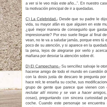
a ver si le veo más este año...". En nuestro ca
la motivación principal de ir a quedadas.
C) La Celebridad.-
Desde que su padre le dijo
vida, su mayor afán es que alguien en este mu
¿qué mejor manera de conseguirlo que gasta
impresionante? Por eso suele llegar al final 
vean, no te va a saludar jamás, porque eres tú el
poco de su atención, y si aparece en la queda
la pena, lejos de alegrarse por verlo y acerc
mañana por desviar la atención sobre él.
D) El Campechano.-
Su sencillez salvaje le ot
hacerse amigo de todo el mundo en cuestión d
con la dosis justa de descaro te pregunta por
hace reír, te enseña su coche, sus modificacion
grupo de gente que parece que vienen con é
reclutar allí mismo y se van a hacer amigos
cosas
), preguntando con sincera curiosidad 
coche. Cuando este personaje se encuentra co