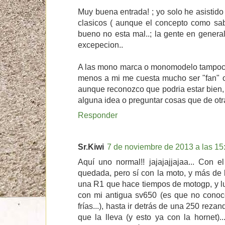
Muy buena entrada! ; yo solo he asistid
clasicos ( aunque el concepto como sab
bueno no esta mal..; la gente en genera
excepecion..
A las mono marca o monomodelo tampoco 
menos a mi me cuesta mucho ser "fan" o 
aunque reconozco que podria estar bien
alguna idea o preguntar cosas que de otr
Responder
Sr.Kiwi
7 de noviembre de 2013 a las 15
Aquí uno normal!! jajajajjajaa... Con 
quedada, pero sí con la moto, y más de 
una R1 que hace tiempos de motogp, y l
con mi antigua sv650 (es que no conoce
frías...), hasta ir detrás de una 250 reza
que la lleva (y esto ya con la hornet)