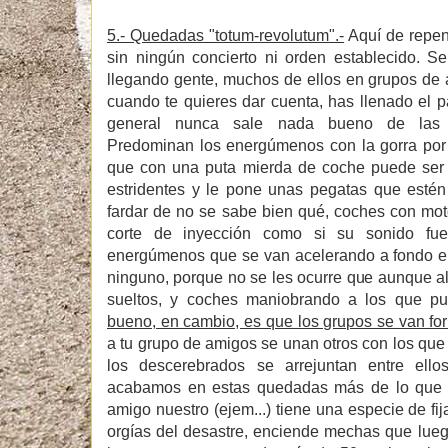
5.- Quedadas "totum-revolutum".-
Aquí de repen
sin ningún concierto ni orden establecido. S
llegando gente, muchos de ellos en grupos de 
cuando te quieres dar cuenta, has llenado el p
general nunca sale nada bueno de la
Predominan los energúmenos con la gorra por 
que con una puta mierda de coche puede ser m
estridentes y le pone unas pegatas que esté
fardar de no se sabe bien qué, coches con mo
corte de inyección como si su sonido fue
energúmenos que se van acelerando a fondo en
ninguno, porque no se les ocurre que aunque a
sueltos, y coches maniobrando a los que 
bueno, en cambio, es que los grupos se van f
a tu grupo de amigos se unan otros con los qu
los descerebrados se arrejuntan entre ello
acabamos en estas quedadas más de lo que n
amigo nuestro (ejem...) tiene una especie de fi
orgías del desastre, enciende mechas que lueg