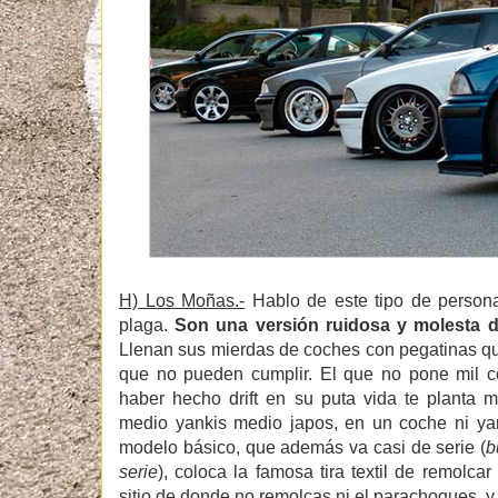
H) Los Moñas.-
Hablo de este tipo de persona
plaga.
Son una versión ruidosa y molesta d
Llenan sus mierdas de coches con pegatinas q
que no pueden cumplir. El que no pone mil co
haber hecho drift en su puta vida te planta 
medio yankis medio japos, en un coche ni yan
modelo básico, que además va casi de serie (
b
serie
), coloca la famosa tira textil de remolca
sitio de donde no remolcas ni el parachoques, 