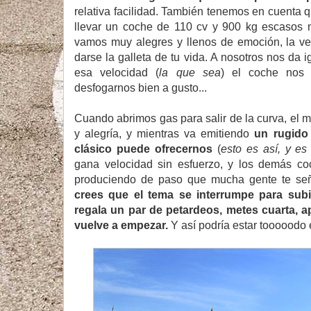
relativa facilidad. También tenemos en cuenta q
llevar un coche de 110 cv y 900 kg escasos
vamos muy alegres y llenos de emoción, la ve
darse la galleta de tu vida. A nosotros nos da i
esa velocidad (
la que sea
) el coche nos p
desfogarnos bien a gusto...
Cuando abrimos gas para salir de la curva, el
y alegría, y mientras va emitiendo
un rugido
clásico puede ofrecernos
(
esto es así, y es 
gana velocidad sin esfuerzo, y los demás c
produciendo de paso que mucha gente te se
crees que el tema se interrumpe para subi
regala un par de petardeos, metes cuarta, ap
vuelve a empezar.
Y así podría estar tooooodo e