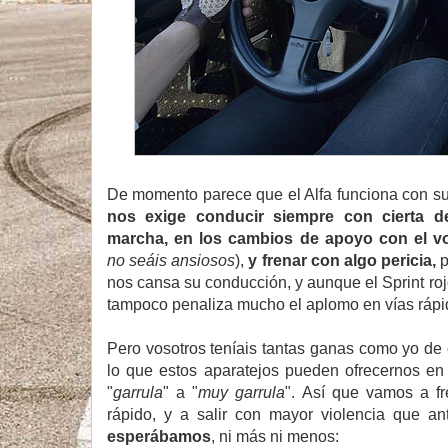
De momento parece que el Alfa funciona con su
nos exige conducir siempre con cierta d
marcha, en los cambios de apoyo con el vo
no seáis ansiosos
),
y frenar con algo pericia,
p
nos cansa su conducción, y aunque el Sprint roj
tampoco penaliza mucho el aplomo en vías rápid
Pero vosotros teníais tantas ganas como yo de e
lo que estos aparatejos pueden ofrecernos e
"
garrula
" a "
muy garrula
". Así que vamos a fr
rápido, y a salir con mayor violencia que an
esperábamos
, ni más ni menos: