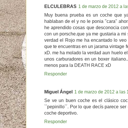
ELCULEBRAS
1 de marzo de 2012 a la
Muy buena prueba es un coche que ya
hablaban de el y no le ponia "cara" ahor
he aprendido cosas que desconocia com
con un porsche.que ya me gustaria a mi sa
verdad el Rojo me ha encantado lo veo m
que te encuentras en un jarama vintage f
xD. me ha molado la verdad aun huelo el
unos carburadores en un boxer italiano.
menos para la DEATH RACE xD
Responder
Miguel Ángel
1 de marzo de 2012 a las 
Se ve un buen coche es el clásico co
``pepinillo´´. Por lo que decís parece se
coche deportivo.
Responder