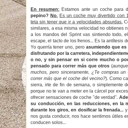
En resumen:
Estamos ante un coche para di
pepino?
No.
Es un coche muy divertido con 1
teta sin tener que ir a velocidades absurdas.
Co
similares, a esa misma velocidad no obtienes 
a los mandos del Sprint vas sintiendo todo, el 
escape, el tacto de los frenos... Es la antítesis 
Yo querría tener uno, pero
asumiendo que es 
disfrutando por la carretera, independientem
o no, y sin pensar en si corre mucho o p
pensado para correr más que otros
(
aunque
muchos, pero sinceramente, ¿Te compras un
correr más que el coche del vecino?
). Como ca
sierra, irte de fin de semana, o simplemente de
porque no te van a meter en la cárcel por exces
ofrecer sensaciones de coche "de verdad".
Ade
su conducción, en las reducciones, en la m
durante los giros, en dosificar la frenada...
y 
nos gusta conducir, nos hace sentirnos útiles
conducen solos...