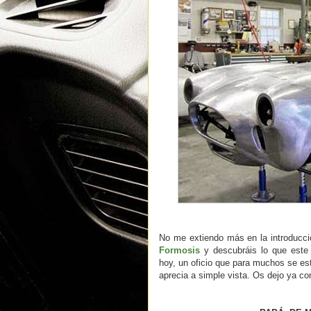
No me extiendo más en la introducci
Formosis
y descubráis lo que este 
hoy, un oficio que para muchos se est
aprecia a simple vista. Os dejo ya co