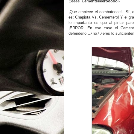
Eeeeel
Cementeeeerooooo
!-
¡Que empiece el combateeee!-. Sí, a
es: Chapista Vs. Cementero! Y el gran
lo importante es que al pintar par
¡ERROR! En ese caso el Cemente
defenderlo…¿no? ¿eres lo suficient