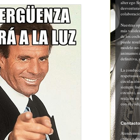
alter ego S
desventuras
colaboracio
Nuestras op
más validez
de los coch
puede resu
modelo no 
animamos al
definitiva, 
La conducci
respetuosa 
circulación
siempre fue
circuito), a
realicen en
con el códi
Contact
Atendemos c
crítica o d