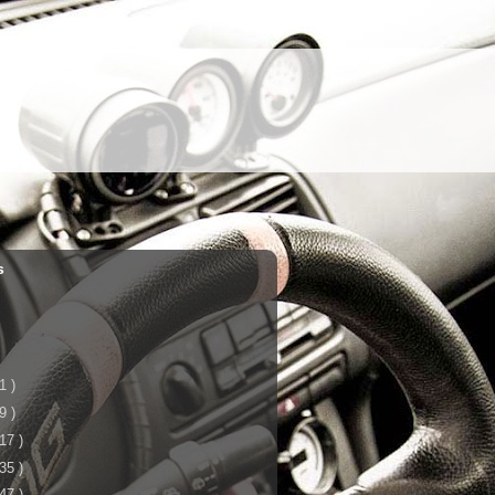
s
 1 )
 9 )
 17 )
 35 )
 47 )