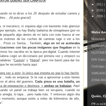
MAYOR QUIERO SER CHAPISTA
►
2011
(
►
2010
(
cuando no la dices a los 25 después de estudiar carrera y
►
2009
(
es... ¡Ni puta gracia!)
, ni mecánico, ni siquiera algo con bastante más glamour
 por ejemplo, no hay Barby bailarina de streaptease (
por no
Webs Am
de pequeño algo dentro de mí latía con más fuerza al ver
los motores de los coches de carreras rugir o ver a los
Ninocrack.
... Prost vs Senna... También,
algo en mí se aceleraba
8000vuelt
mizaciones con las pocas imágenes que llegaban
en la
vimos los nacidos en la época pre-digital. Cuando internet
OLDTIMER,
Sabina cogió un diccionario por primera vez y empezó su
Drift Galic
alabras: “
Custom
” y “
Hotrod
”, pero me bastó para dar los
que he recorrido hasta aquí.
ClubJapo
era vez a esto, lo único que importa es que lo has hecho
.
SIMGADGET
… todo es empezar. Si te vas a aproximar a esto tienes
ZONA-RAPI
con el alma del guerrero.
Cada pieza es una batalla, un
lta de preparación o destreza, y
ambas se trabajan
. Aquí
uando un panel se trabaja bien se recupera, cuando se
 lo arregla, lo tapa… pero nada más. Y entonces algún día
Quién, C
e momento, aunque estés a miles de kilómetros de ello,
s”.
FW es un bl