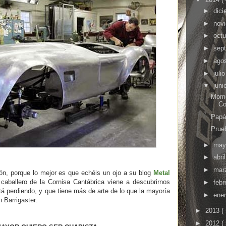
►
dic
►
nov
►
oct
►
sep
►
ago
►
juli
▼
juni
Mome
Co
Papá
Prue
►
ma
►
abri
►
mar
ón, porque lo mejor es que echéis un ojo a su blog
Metal
caballero de la Cornisa Cantábrica viene a descubrirnos
►
febr
á perdiendo, y que tiene más de arte de lo que la mayoría
►
ene
n Barrigaster:
►
2013
(
►
2012
(