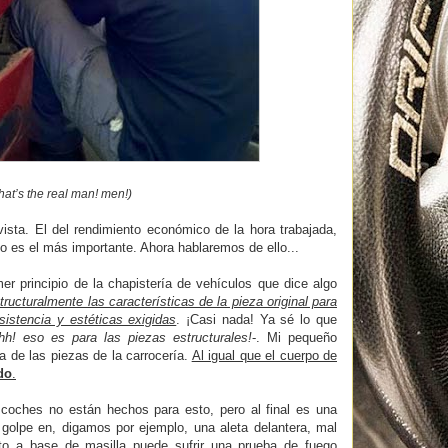
hat’s the real man! men!)
ista. El del rendimiento económico de la hora trabajada,
o es el más importante. Ahora hablaremos de ello...
mer principio de la chapistería de vehículos que dice algo
ructuralmente las características de la pieza original para
istencia y estéticas exigidas
. ¡Casi nada! Ya sé lo que
hh! eso es para las piezas estructurales!
-. Mi pequeño
na de las piezas de la carrocería.
Al igual que el cuerpo de
do
.
coches no están hechos para esto, pero al final es una
 golpe en, digamos por ejemplo, una aleta delantera, mal
cto a base de masilla puede sufrir una prueba de fuego