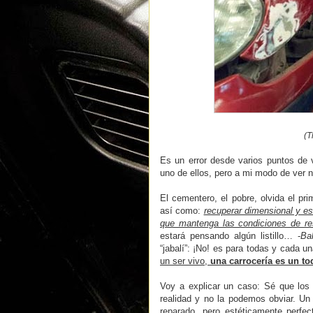
(T
Es un error desde varios puntos de v
uno de ellos, pero a mi modo de ver n
El cementero, el pobre, olvida el pri
así como:
recuperar dimensional y est
que mantenga las condiciones de res
estará pensando algún listillo… -
Ba
“jabalí”: ¡No! es para todas y cada u
un ser vivo,
una carrocería es un to
Voy a explicar un caso: Sé que los 
realidad y no la podemos obviar. Un
reparado, pero estéticamente perfe