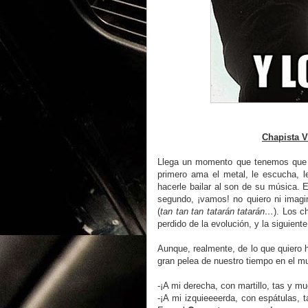
Chapista 
Llega un momento que tenemos que e
primero ama el metal, le escucha, l
hacerle bailar al son de su música.
segundo, ¡vamos! no quiero ni imagi
(
tan tan tan tatarán tatarán…
). Los c
perdido de la evolución, y la siguient
Aunque, realmente, de lo que quiero h
gran pelea de nuestro tiempo en el mu
-¡A mi derecha, con martillo, tas y 
-¡A mi izquieeeerda, con espátulas, 