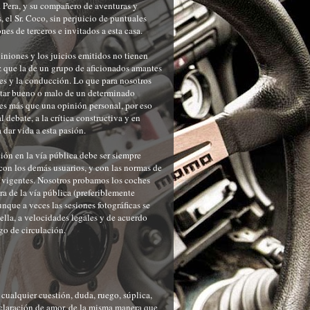
r. Pera, y su compañero de aventuras y
, el Sr. Coco, sin perjuicio de puntuales
nes de terceros e invitados a esta casa.
iniones y los juicios emitidos no tienen
 que la de un grupo de aficionados amantes
es y la conducción. Lo que para nosotros
ltar bueno o malo de un determinado
es más que una opinión personal, por eso
 debate, a la crítica constructiva y en
a dar vida a esta pasión.
ón en la vía pública debe ser siempre
con los demás usuarios, y con las normas de
 vigentes. Nosotros probamos los coches
ra de la vía pública (preferiblemente
unque a veces las sesiones fotográficas se
 ella, a velocidades legales y de acuerdo
go de circulación.
o
ualquier cuestión, duda, ruego, súplica,
eclaración de amor, de la misma manera que