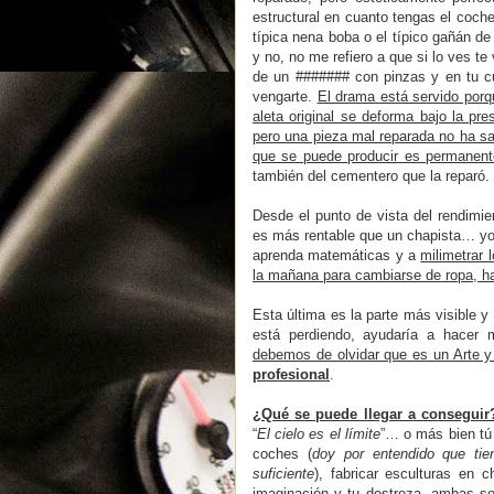
estructural en cuanto tengas el coch
típica nena boba o el típico gañán 
y no, no me refiero a que si lo ves t
de un ####### con pinzas y en tu cu
vengarte.
El drama está servido porq
aleta original se deforma bajo la pre
pero una pieza mal reparada no ha sa
que se puede producir es permanen
también del cementero que la reparó.
Desde el punto de vista del rendimie
es más rentable que un chapista… yo l
aprenda matemáticas y a
milimetrar 
la mañana para cambiarse de ropa, ha
Esta última es la parte más visible y 
está perdiendo, ayudaría a hacer 
debemos de olvidar que es un Arte y 
profesional
.
¿Qué se puede llegar a conseguir?
“
El cielo es el límite
”… o más bien tú 
coches (
doy por entendido que ti
suficiente
), fabricar esculturas en 
imaginación y tu destreza, ambas s