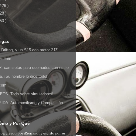
 126 )
 28 )
 50 )
igas
 Driftng, y un S15 con motor 2JZ
as.com
 camisetas para quemados con estilo
ia, ¡Su nombre lo dice todo!
.com
S. Todo sobre simuladores!
DA: Automovilismo y Competición
ómo y Por Qué
og creado por dSerrano, y escrito por su