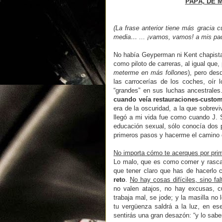
PAPÁ, DE 
(La frase anterior tiene más gracia 
media… ... ¡vamos, vamos! a mis padr
No había Geyperman ni Kent chapista
como piloto de carreras, al igual que,
meterme en más follones
), pero des
las carrocerías de los coches, oír 
“grandes” en sus luchas ancestrales
cuando veía restauraciones-custo
era de la oscuridad, a la que sobrevi
llegó a mi vida fue como cuando J. 
educación sexual, sólo conocía dos p
primeros pasos y hacerme el camino 
No importa cómo te acerques por prim
Lo malo, que es como comer y rascar
que tener claro que has de hacerlo 
reto
.
No hay cosas difíciles, sino fa
no valen atajos, no hay excusas, c
trabaja mal, se jode; y la masilla no
tu vergüenza saldrá a la luz, en es
sentirás una gran desazón: “y lo sabe