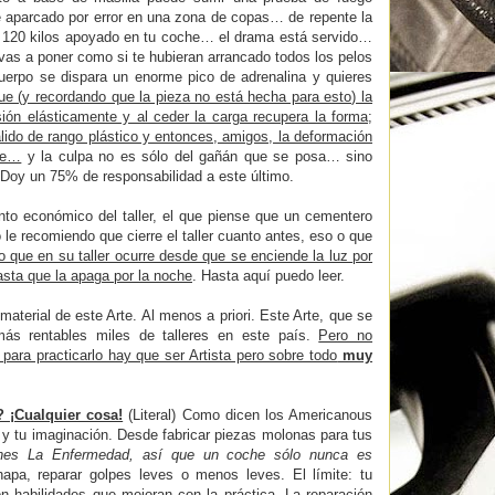
e aparcado por error en una zona de copas… de repente la
de 120 kilos apoyado en tu coche… el drama está servido…
e vas a poner como si te hubieran arrancado todos los pelos
erpo se dispara un enorme pico de adrenalina y quieres
ue (y recordando que la pieza no está hecha para esto) la
sión elásticamente y al ceder la carga recupera la forma;
lido de rango plástico y entonces, amigos, la deformación
te…
y la culpa no es sólo del gañán que se posa… sino
 Doy un 75% de responsabilidad a este último.
nto económico del taller, el que piense que un cementero
e recomiendo que cierre el taller cuanto antes, eso o que
lo que en su taller ocurre desde que se enciende la luz por
sta que la apaga por la noche
. Hasta aquí puedo leer.
material de este Arte. Al menos a priori. Este Arte, que se
más rentables miles de talleres en este país.
Pero no
para practicarlo hay que ser Artista pero sobre todo
muy
 ¡Cualquier cosa!
(Literal) Como dicen los Americanous
y tu imaginación. Desde fabricar piezas molonas para tus
enes La Enfermedad, así que un coche sólo nunca es
chapa, reparar golpes leves o menos leves. El límite: tu
on habilidades que mejoran con la
práctica
. La reparación