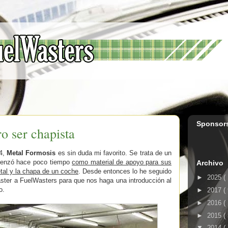
Sponsor
o ser chapista
14,
Metal Formosis
es sin duda mi favorito. Se trata de un
omenzó hace poco tiempo
como material de apoyo para sus
Archivo
etal y la chapa de un coche
. Desde entonces lo he seguido
►
2025
(
gaster a FuelWasters para que nos haga una introducción al
o.
►
2017
(
►
2016
(
►
2015
(
▼
2014
(