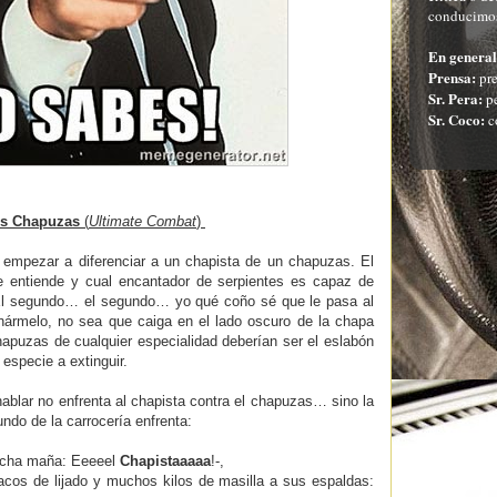
conducimos
En general
Prensa:
pre
Sr. Pera:
pe
Sr. Coco:
c
Vs Chapuzas
(
Ultimate Combat
)
mpezar a diferenciar a un chapista de un chapuzas. El
e entiende y cual encantador de serpientes es capaz de
 El segundo… el segundo… yo qué coño sé que le pasa al
nármelo, no sea que caiga en el lado oscuro de la chapa
hapuzas de cualquier especialidad deberían ser el eslabón
e especie a extinguir.
ablar no enfrenta al chapista contra el chapuzas… sino la
ndo de la carrocería enfrenta:
mucha maña: Eeeeel
Chapistaaaaa
!-,
tacos de lijado y muchos kilos de masilla a sus espaldas: