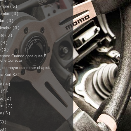
iembre
( 5 )
iembre
( 3 )
ubre
( 3 )
tiembre
( 3 )
sto
( 3 )
o
( 4 )
o
( 3 )
ntos: Cuando consigues El
che Correcto
, de mayor quiero ser chapista
ba Kart KZ2
yo
( 4 )
l
( 5 )
zo
( 2 )
ero
( 7 )
ro
( 5 )
 50 )
 58 )