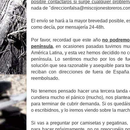
posible contactaros si surge cualquier proble
nada de "direccionfalsa@miscojonestoreros.com"
El envío se hará a la mayor brevedad posible,
como decía, por mensajería 24-48h.
Por favor, recordad que este año
no podremos
península
, en ocasiones pasadas tuvimos mu
América Latina, y esta vez hemos decidido no 
península. Lo sentimos mucho por los de f
solución que sea razonable y asequible para t
reciban con direcciones de fuera de España
reembolsado.
No tenemos pensado hacer una tercera tanda d
cundiera mucho el pánico (mucho), nos plante
para terminar de cubrir demanda. Si os quedáis
o escribidnos, y lo iremos viendo sobre la marc
Si vas a preguntar por camisetas y pegatinas
para hacer próximamente, no os preocupéis po