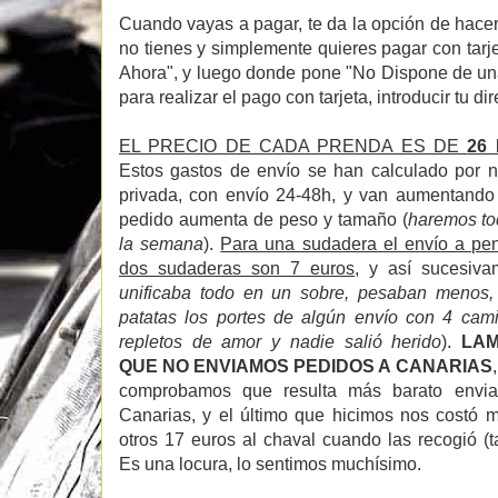
Cuando vayas a pagar, te da la opción de hacer
no tienes y simplemente quieres pagar con tarj
Ahora", y luego donde pone "No Dispone de una
para realizar el pago con tarjeta, introducir tu di
EL PRECIO DE CADA PRENDA ES DE
26 
Estos gastos de envío se han calculado por n
privada, con envío 24-48h, y van aumentando
pedido aumenta de peso y tamaño (
haremos tod
la semana
).
Para una sudadera el envío a pen
dos sudaderas son 7 euros
, y así sucesiva
unificaba todo en un sobre, pesaban menos
patatas los portes de algún envío con 4 cami
repletos de amor y nadie salió herido
).
LA
QUE NO ENVIAMOS PEDIDOS A CANARIAS
comprobamos que resulta más barato envi
Canarias, y el último que hicimos nos costó 
otros 17 euros al chaval cuando las recogió (
Es una locura, lo sentimos muchísimo.